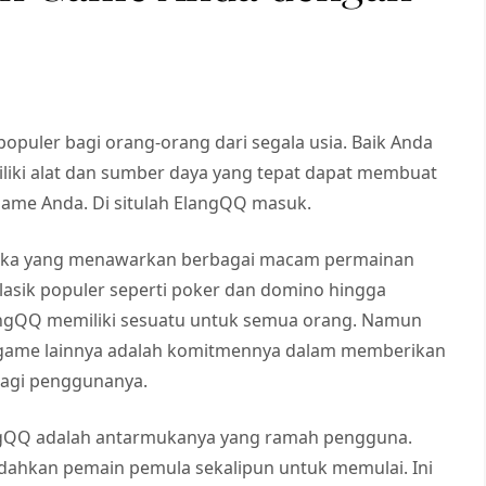
opuler bagi orang-orang dari segala usia. Baik Anda
iliki alat dan sumber daya yang tepat dapat membuat
ame Anda. Di situlah ElangQQ masuk.
muka yang menawarkan berbagai macam permainan
lasik populer seperti poker dan domino hingga
langQQ memiliki sesuatu untuk semua orang. Namun
ame lainnya adalah komitmennya dalam memberikan
bagi penggunanya.
ngQQ adalah antarmukanya yang ramah pengguna.
dahkan pemain pemula sekalipun untuk memulai. Ini