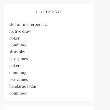
LINK LAINNYA
slot online terpercaya
hk live draw
poker
dominoqq
situs pkv
pkv games
poker
dominoqq
pkv games
bandarqq login
dominoqq