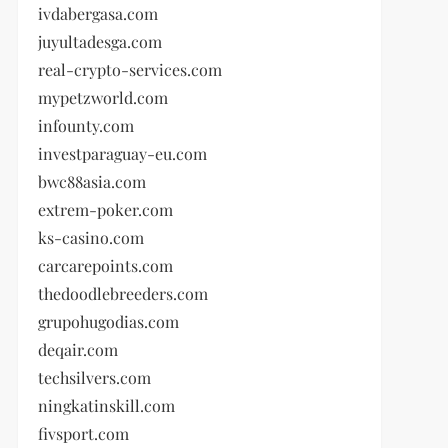
ivdabergasa.com
juyultadesga.com
real-crypto-services.com
mypetzworld.com
infounty.com
investparaguay-eu.com
bwc88asia.com
extrem-poker.com
ks-casino.com
carcarepoints.com
thedoodlebreeders.com
grupohugodias.com
deqair.com
techsilvers.com
ningkatinskill.com
fivsport.com