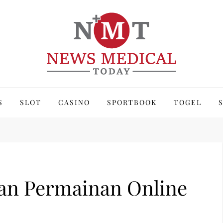
gan Sistem Keamanan Ter
n terbaik. Mainkan slot dengan rasa aman dan nyaman berkat
S
SLOT
CASINO
SPORTBOOK
TOGEL
an Permainan Online