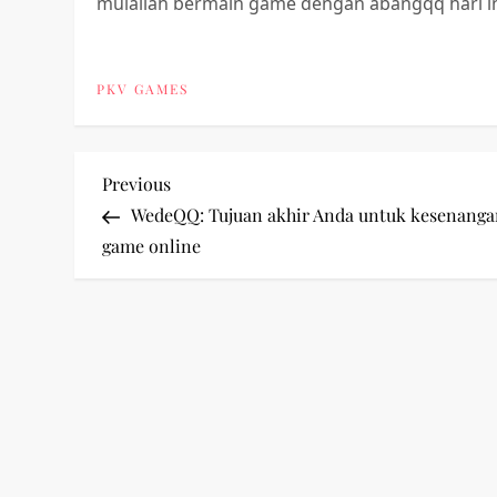
mulailah bermain game dengan abangqq hari in
PKV GAMES
P
Previous
Previous
Post
WedeQQ: Tujuan akhir Anda untuk kesenang
o
game online
s
t
n
a