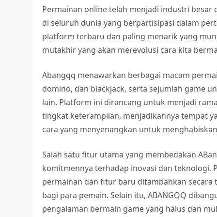
Permainan online telah menjadi industri besar
di seluruh dunia yang berpartisipasi dalam per
platform terbaru dan paling menarik yang mun
mutakhir yang akan merevolusi cara kita bermain
Abangqq menawarkan berbagai macam permainan
domino, dan blackjack, serta sejumlah game un
lain. Platform ini dirancang untuk menjadi ra
tingkat keterampilan, menjadikannya tempat 
cara yang menyenangkan untuk menghabiskan w
Salah satu fitur utama yang membedakan ABang
komitmennya terhadap inovasi dan teknologi. 
permainan dan fitur baru ditambahkan secara t
bagi para pemain. Selain itu, ABANGQQ dibang
pengalaman bermain game yang halus dan mul