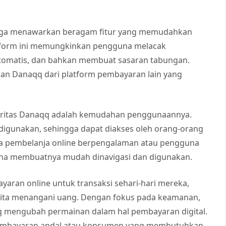
juga menawarkan beragam fitur yang memudahkan
tform ini memungkinkan pengguna melacak
omatis, dan bahkan membuat sasaran tabungan.
kan Danaqq dari platform pembayaran lain yang
laritas Danaqq adalah kemudahan penggunaannya.
h digunakan, sehingga dapat diakses oleh orang-orang
nda pembelanja online berpengalaman atau pengguna
ana membuatnya mudah dinavigasi dan digunakan.
aran online untuk transaksi sehari-hari mereka,
 kita menangani uang. Dengan fokus pada keamanan,
 mengubah permainan dalam hal pembayaran digital.
i pembayaran andal atau konsumen yang membutuhkan