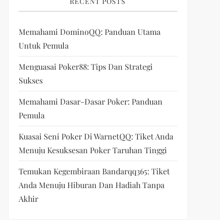
RECENT POSTS
Memahami DominoQQ: Panduan Utama
Untuk Pemula
Menguasai Poker88: Tips Dan Strategi
Sukses
Memahami Dasar-Dasar Poker: Panduan
Pemula
Kuasai Seni Poker Di WarnetQQ: Tiket Anda
Menuju Kesuksesan Poker Taruhan Tinggi
Temukan Kegembiraan Bandarqq365: Tiket
Anda Menuju Hiburan Dan Hadiah Tanpa
Akhir