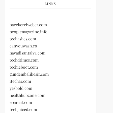
LINKS
baeckereiweber.com
peoplemagazine.info
techashes.com
canyouwash.co
t
havadisantalya.com
t
techdtimes.com
techieboot.com
gundembalikesir.com
itechar.com
yesbold.com
healthhubzone.com
ebaraat.com
techjuiced.com