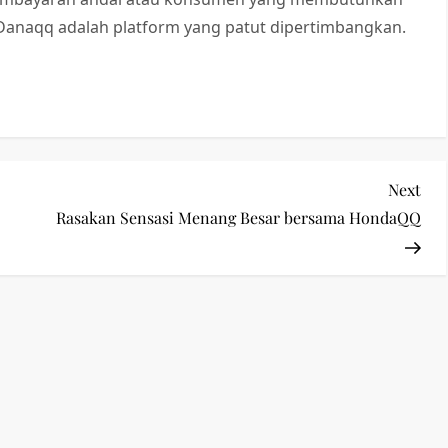
anaqq adalah platform yang patut dipertimbangkan.
Nex
Next
Pos
Rasakan Sensasi Menang Besar bersama HondaQQ