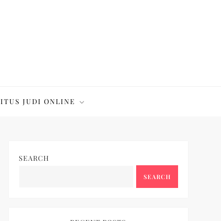
baik
 perlindungan data yang maksimal.
SITUS JUDI ONLINE
SEARCH
SEARCH