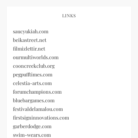
LINKS
saucyukiah.com
beikastreet.net
filmizlettir.net
ourmultiworlds.com
cooncreekclub.org
pegpufftimes.com
celestia-arts.com
forumchampions.com
bluebargames.com
festivaldelamalou.com
firstsigninnovations.com
garberdodge.com
swim-wears.com