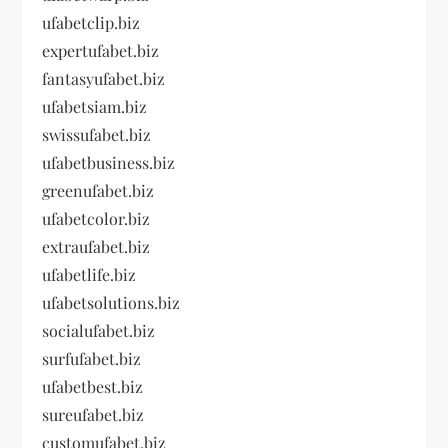
ufabetclip.biz
expertufabet.biz
fantasyufabet.biz
ufabetsiam.biz
swissufabet.biz
ufabetbusiness.biz
greenufabet.biz
ufabetcolor.biz
extraufabet.biz
ufabetlife.biz
ufabetsolutions.biz
socialufabet.biz
surfufabet.biz
ufabetbest.biz
sureufabet.biz
customufabet.biz