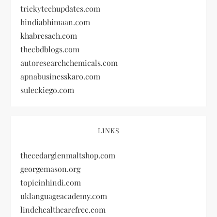
trickytechupdates.com
hindiabhimaan.com
khabresach.com
thecbdblogs.com
autoresearchchemicals.com
apnabusinesskaro.com
suleckiego.com
LINKS
thecedarglenmaltshop.com
georgemason.org
topicinhindi.com
uklanguageacademy.com
lindehealthcarefree.com