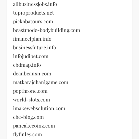
allbusinessjobs.info
top10products.net
pickabatours.com
beastmode-bodybuilding.com
financelplan.info
businessfuture.info
infojudibet.com
cbdmap.info
deanbeanxn.com
matkarajdhanigame.com
popthrone.com
world-slots.com
imakewebsolution.com
che-blog.com
pancakecoinz.com
flyfinley.com