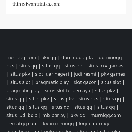
thingsiwontfinish.com
menuqq.com
|
pkv qq
|
dominoqq pkv
|
dominoqq
pkv
|
situs qq
|
situs qq
|
situs qq
|
situs pkv games
|
situs pkv
|
slot luar negeri
|
judi resmi
|
pkv games
|
situs slot
|
pragmatic play
|
slot gacor
|
situs slot
|
pragmatic play
|
situs slot terpercaya
|
situs pkv
|
situs qq
|
situs pkv
|
situs pkv
|
situs pkv
|
situs qq
|
situs qq
|
situs qq
|
situs qq
|
situs qq
|
situs qq
|
situs judi bola
|
mix parlay
|
pkv qq
|
murniqq.com
|
hematqq.com
|
login menuqq
|
login murniqq
|
login hematqq
|
poker online
|
situs qq
|
situs pkv