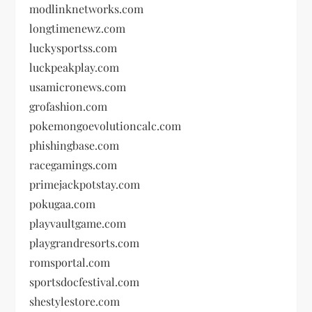
modlinknetworks.com
longtimenewz.com
luckysportss.com
luckpeakplay.com
usamicronews.com
grofashion.com
pokemongoevolutioncalc.com
phishingbase.com
racegamings.com
primejackpotstay.com
pokugaa.com
playvaultgame.com
playgrandresorts.com
romsportal.com
sportsdocfestival.com
shestylestore.com