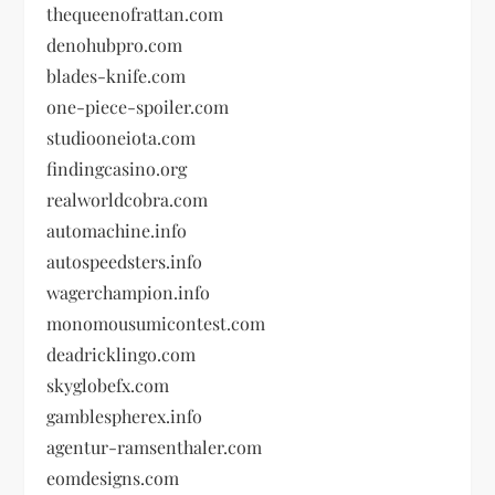
thequeenofrattan.com
denohubpro.com
blades-knife.com
one-piece-spoiler.com
studiooneiota.com
findingcasino.org
realworldcobra.com
automachine.info
autospeedsters.info
wagerchampion.info
monomousumicontest.com
deadricklingo.com
skyglobefx.com
gamblespherex.info
agentur-ramsenthaler.com
eomdesigns.com