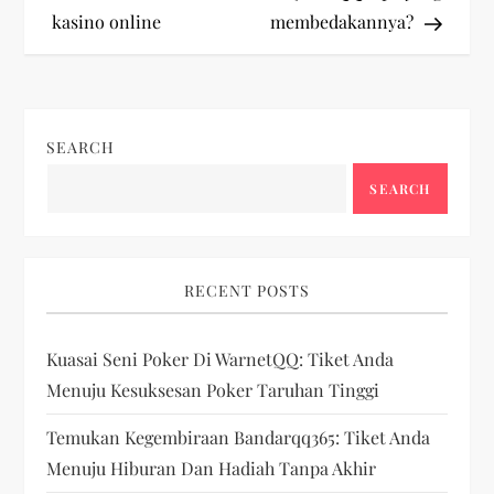
kasino online
membedakannya?
s
t
n
SEARCH
a
SEARCH
v
i
RECENT POSTS
g
Kuasai Seni Poker Di WarnetQQ: Tiket Anda
Menuju Kesuksesan Poker Taruhan Tinggi
a
Temukan Kegembiraan Bandarqq365: Tiket Anda
t
Menuju Hiburan Dan Hadiah Tanpa Akhir