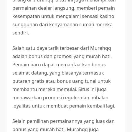
permainan dealer langsung, memberi pemain
kesempatan untuk mengalami sensasi kasino
sungguhan dari kenyamanan rumah mereka
sendiri.
Salah satu daya tarik terbesar dari Murahqq
adalah bonus dan promosi yang murah hati.
Pemain baru dapat memanfaatkan bonus
selamat datang, yang biasanya termasuk
putaran gratis atau bonus uang tunai untuk
membantu mereka memulai. Situs ini juga
menawarkan promosi reguler dan imbalan
loyalitas untuk membuat pemain kembali lagi.
Selain pemilihan permainannya yang luas dan
bonus yang murah hati, Murahqq juga