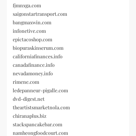
fjmnxga.com
saigonstartransport.com
bangmaxwin.com
infonetive.com
epictacoshop.com
biopuraskinserum.com
californiafinances.info
canadafinance.info
nevadamoney.info
rimene.com
ledepanneur-pigalle.com
dvd-digest.net
theartistsmarketnola.com
chiranaplus.biz
stackspancakebar.com
namheongfoodcourt.com