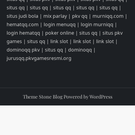
situs qq
|
situs qq
|
situs qq
|
situs qq
|
situs qq
|
situs judi bola
|
mix parlay
|
pkv qq
|
murniqq.com
|
hematqq.com
|
login menuqq
|
login murniqq
|
login hematqq
|
poker online
|
situs qq
|
situs pkv
games
|
situs qq
|
link slot
|
link slot
|
link slot
|
dominoqq pkv
|
situs qq
|
dominoqq
|
jurusqq.pkvgamesresmi.org
Theme Stone Blog Powered by
WordPress