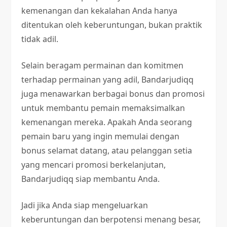
kemenangan dan kekalahan Anda hanya
ditentukan oleh keberuntungan, bukan praktik
tidak adil.
Selain beragam permainan dan komitmen
terhadap permainan yang adil, Bandarjudiqq
juga menawarkan berbagai bonus dan promosi
untuk membantu pemain memaksimalkan
kemenangan mereka. Apakah Anda seorang
pemain baru yang ingin memulai dengan
bonus selamat datang, atau pelanggan setia
yang mencari promosi berkelanjutan,
Bandarjudiqq siap membantu Anda.
Jadi jika Anda siap mengeluarkan
keberuntungan dan berpotensi menang besar,