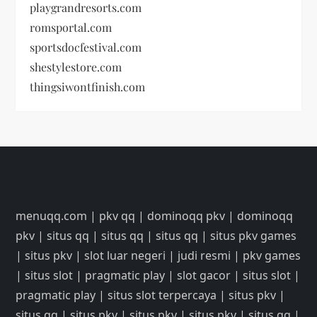
playgrandresorts.com
romsportal.com
sportsdocfestival.com
shestylestore.com
thingsiwontfinish.com
menuqq.com
|
pkv qq
|
dominoqq pkv
|
dominoqq
pkv
|
situs qq
|
situs qq
|
situs qq
|
situs pkv games
|
situs pkv
|
slot luar negeri
|
judi resmi
|
pkv games
|
situs slot
|
pragmatic play
|
slot gacor
|
situs slot
|
pragmatic play
|
situs slot terpercaya
|
situs pkv
|
situs qq
|
situs pkv
|
situs pkv
|
situs pkv
|
situs qq
|