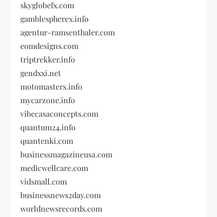
skyglobefx.com
gamblespherex.info
agentur-ramsenthaler.com
eomdesigns.com
triptrekker.info
gendxxi.net
motomasters.info
mycarzone.info
vibecasaconcepts.com
quantum24.info
quantenki.com
businessmagazineusa.com
medicwellcare.com
vidsmall.com
businessnews2day.com
worldnewsrecords.com