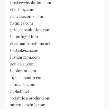
imakewebsolution.com
che-blog.com
pancakecoinz.com
flyfinley.com
prideconsultation.com
hountinglil.info
chakraaffirmations.net
bestjokes4u.com
lustgurgaon.com
geniejaar.com
bobbyslot.com
11placemoulin.com
mintz360.com
mohob.net
weightlossprodigy.com
smarttechyinfo.com