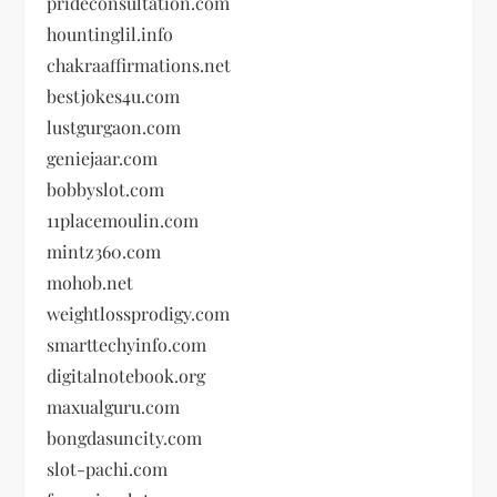
prideconsultation.com
hountinglil.info
chakraaffirmations.net
bestjokes4u.com
lustgurgaon.com
geniejaar.com
bobbyslot.com
11placemoulin.com
mintz360.com
mohob.net
weightlossprodigy.com
smarttechyinfo.com
digitalnotebook.org
maxualguru.com
bongdasuncity.com
slot-pachi.com