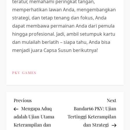
teratur, memahami peringkat tangan,
memperhatikan lawan Anda, mengembangkan
strategi, dan tetap tenang dan fokus, Anda
dapat membawa permainan Anda dari pemula
hingga profesional. Jadi, ambil setumpuk kartu
dan mulailah berlatih – siapa tahu, Anda bisa
menjadi juara Capsa Susun berikutnya!
PKV GAMES
P
Previous
Next
Previous
Next
Post
Post
Mengapa Aduq
Bandar66 PKV: Ujian
o
adalah Ujian Utama
Tertinggi Keterampilan
Keterampilan dan
dan Strategi