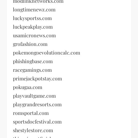
modlinknetworks.com
longtimenewz.com
luckysportss.com
luckpeakplay.com
usamicronews.com
grofashion.com
pokemongoevolutioncalc.com
phishingbase.com
racegamings.com
primejackpotstay.com
pokugaa.com
playvaultgame.com
playgrandresorts.com
romsportal.com
sportsdocfestival.com
shestylestore.com