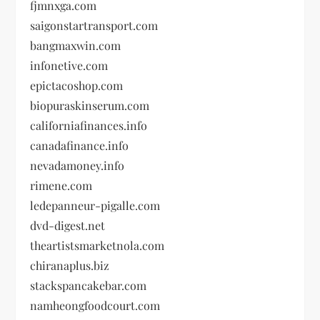
fjmnxga.com
saigonstartransport.com
bangmaxwin.com
infonetive.com
epictacoshop.com
biopuraskinserum.com
californiafinances.info
canadafinance.info
nevadamoney.info
rimene.com
ledepanneur-pigalle.com
dvd-digest.net
theartistsmarketnola.com
chiranaplus.biz
stackspancakebar.com
namheongfoodcourt.com