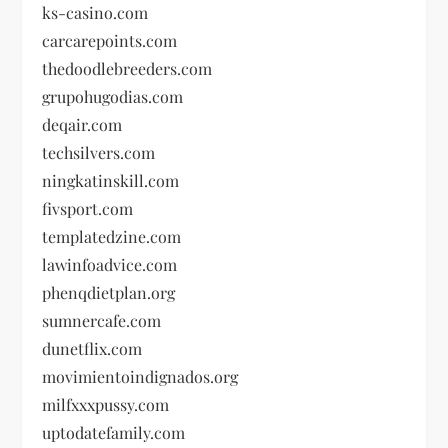
ks-casino.com
carcarepoints.com
thedoodlebreeders.com
grupohugodias.com
deqair.com
techsilvers.com
ningkatinskill.com
fivsport.com
templatedzine.com
lawinfoadvice.com
phenqdietplan.org
sumnercafe.com
dunetflix.com
movimientoindignados.org
milfxxxpussy.com
uptodatefamily.com