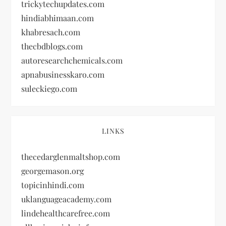
trickytechupdates.com
hindiabhimaan.com
khabresach.com
thecbdblogs.com
autoresearchchemicals.com
apnabusinesskaro.com
suleckiego.com
LINKS
thecedarglenmaltshop.com
georgemason.org
topicinhindi.com
uklanguageacademy.com
lindehealthcarefree.com