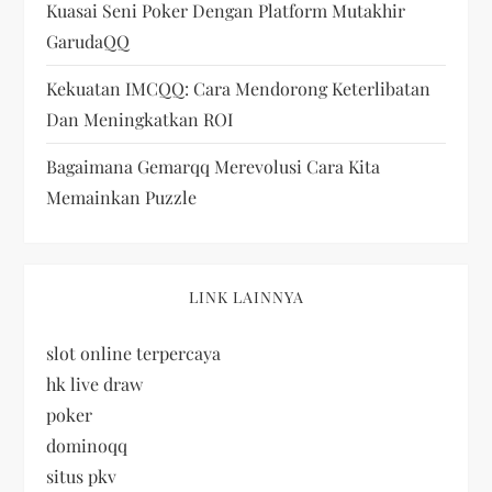
Kuasai Seni Poker Dengan Platform Mutakhir
o
GarudaQQ
n
Kekuatan IMCQQ: Cara Mendorong Keterlibatan
Dan Meningkatkan ROI
Bagaimana Gemarqq Merevolusi Cara Kita
Memainkan Puzzle
LINK LAINNYA
slot online terpercaya
hk live draw
poker
dominoqq
situs pkv