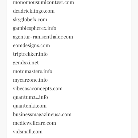
monomousumicontest.com
deadricklingo.com
skyglobefx.com
gamblespherex.info
agentur-ramsenthaler.com
eomdesigns.com
triptrekker.info
gendxxi.net
motomasters.info
mycarzone.info
vibecasaconcepts.com
quantum24.info
quantenki.com
businessmagazineusa.com
medicwellcare.com
vidsmall.com