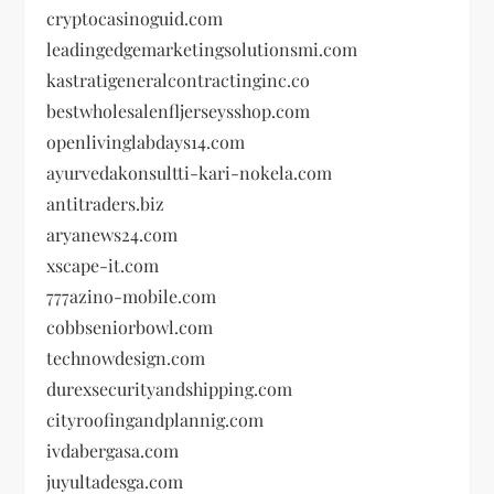
cryptocasinoguid.com
leadingedgemarketingsolutionsmi.com
kastratigeneralcontractinginc.co
bestwholesalenfljerseysshop.com
openlivinglabdays14.com
ayurvedakonsultti-kari-nokela.com
antitraders.biz
aryanews24.com
xscape-it.com
777azino-mobile.com
cobbseniorbowl.com
technowdesign.com
durexsecurityandshipping.com
cityroofingandplannig.com
ivdabergasa.com
juyultadesga.com