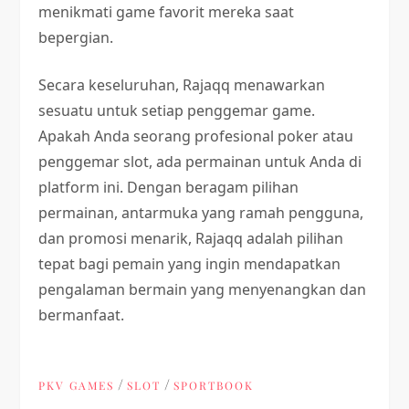
menikmati game favorit mereka saat
bepergian.
Secara keseluruhan, Rajaqq menawarkan
sesuatu untuk setiap penggemar game.
Apakah Anda seorang profesional poker atau
penggemar slot, ada permainan untuk Anda di
platform ini. Dengan beragam pilihan
permainan, antarmuka yang ramah pengguna,
dan promosi menarik, Rajaqq adalah pilihan
tepat bagi pemain yang ingin mendapatkan
pengalaman bermain yang menyenangkan dan
bermanfaat.
/
/
PKV GAMES
SLOT
SPORTBOOK