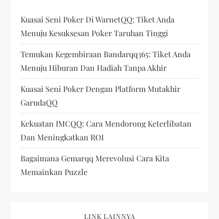
g
Kuasai Seni Poker Di WarnetQQ: Tiket Anda
a
Menuju Kesuksesan Poker Taruhan Tinggi
t
Temukan Kegembiraan Bandarqq365: Tiket Anda
i
Menuju Hiburan Dan Hadiah Tanpa Akhir
Kuasai Seni Poker Dengan Platform Mutakhir
o
GarudaQQ
n
Kekuatan IMCQQ: Cara Mendorong Keterlibatan
Dan Meningkatkan ROI
Bagaimana Gemarqq Merevolusi Cara Kita
Memainkan Puzzle
LINK LAINNYA