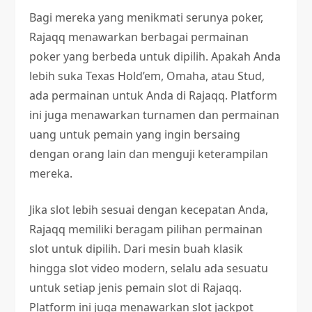
Bagi mereka yang menikmati serunya poker,
Rajaqq menawarkan berbagai permainan
poker yang berbeda untuk dipilih. Apakah Anda
lebih suka Texas Hold’em, Omaha, atau Stud,
ada permainan untuk Anda di Rajaqq. Platform
ini juga menawarkan turnamen dan permainan
uang untuk pemain yang ingin bersaing
dengan orang lain dan menguji keterampilan
mereka.
Jika slot lebih sesuai dengan kecepatan Anda,
Rajaqq memiliki beragam pilihan permainan
slot untuk dipilih. Dari mesin buah klasik
hingga slot video modern, selalu ada sesuatu
untuk setiap jenis pemain slot di Rajaqq.
Platform ini juga menawarkan slot jackpot