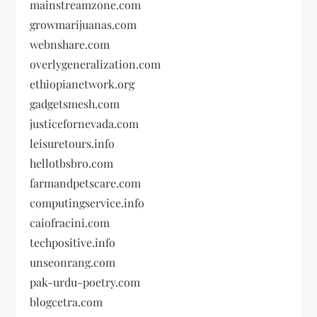
mainstreamzone.com
growmarijuanas.com
webnshare.com
overlygeneralization.com
ethiopianetwork.org
gadgetsmesh.com
justicefornevada.com
leisuretours.info
hellotbsbro.com
farmandpetscare.com
computingservice.info
caiofracini.com
techpositive.info
unseonrang.com
pak-urdu-poetry.com
blogcetra.com