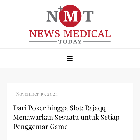
Skip
to
content
Agen Slot Gacor dengan Sistem
Pilih agen slot gacor dengan sistem keamanan terbaik.
Mainkan slot dengan rasa aman dan nyaman berkat
Keamanan Terbaik
perlindungan data yang maksimal.
Dari Poker hingga Slot: Rajaqq
Menawarkan Sesuatu untuk Setiap
Penggemar Game