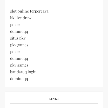
slot online terpercaya
hk live draw
poker
dominoqq
situs pkv
pkv games
poker
dominoqq
pkv games
bandarqq login
dominoqq
LINKS