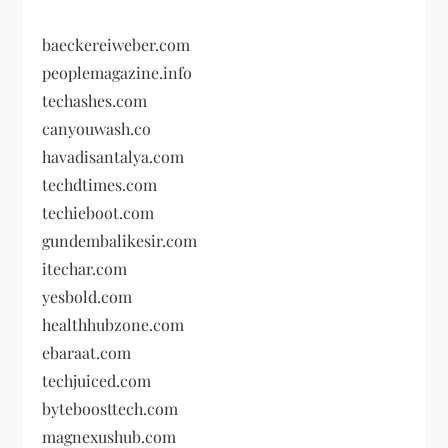
baeckereiweber.com
peoplemagazine.info
techashes.com
canyouwash.co
havadisantalya.com
techdtimes.com
techieboot.com
gundembalikesir.com
itechar.com
yesbold.com
healthhubzone.com
ebaraat.com
techjuiced.com
byteboosttech.com
magnexushub.com