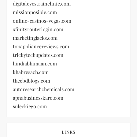
digitaleyestrainclinic.com
missionposible.com
online-casinos-vegas.com
xfinityrouterlogin.com
marketingjacks.com
topappliancereviews.com
trickytechupdates.com
hindiabhimaan.com
khabresach.com
thecbdblogs.com
autoresearchchemicals.com
apnabusinesskaro.com
suleckiego.com
LINKS