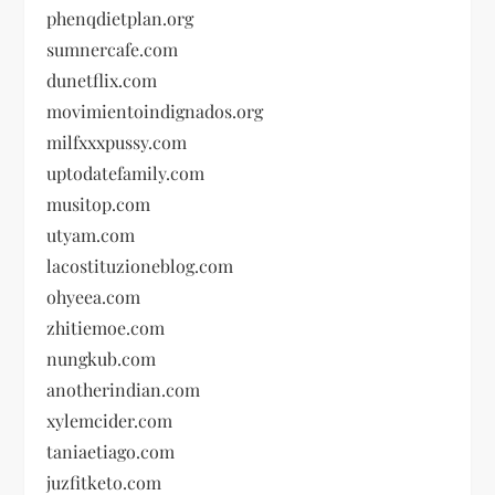
phenqdietplan.org
sumnercafe.com
dunetflix.com
movimientoindignados.org
milfxxxpussy.com
uptodatefamily.com
musitop.com
utyam.com
lacostituzioneblog.com
ohyeea.com
zhitiemoe.com
nungkub.com
anotherindian.com
xylemcider.com
taniaetiago.com
juzfitketo.com