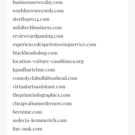
businessnews2day.com
worldnewsrecords.com
sterilepro24.com
solidtechbusiness.com
reviewcardgaming.com
experiencedexpertstowingservice.com
blackheadsshop.com
location-voiture-casablanca.org
kpaulbartelme.com
comedyclubofhiltonhead.com
virtualartsassistant.com
theprimeinfographics.com
cheapvaliumordernow.com
beenime.com
sodecia-kemmerich.com
fun-mak.com