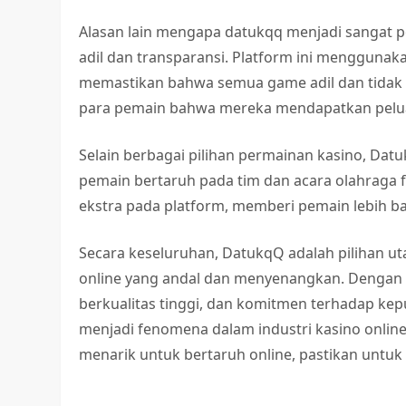
Alasan lain mengapa datukqq menjadi sangat 
adil dan transparansi. Platform ini menggunak
memastikan bahwa semua game adil dan tidak
para pemain bahwa mereka mendapatkan pelua
Selain berbagai pilihan permainan kasino, D
pemain bertaruh pada tim dan acara olahraga 
ekstra pada platform, memberi pemain lebih b
Secara keseluruhan, DatukqQ adalah pilihan 
online yang andal dan menyenangkan. Dengan
berkualitas tinggi, dan komitmen terhadap k
menjadi fenomena dalam industri kasino onlin
menarik untuk bertaruh online, pastikan untuk