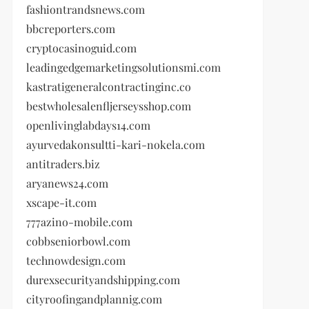
fashiontrandsnews.com
bbcreporters.com
cryptocasinoguid.com
leadingedgemarketingsolutionsmi.com
kastratigeneralcontractinginc.co
bestwholesalenfljerseysshop.com
openlivinglabdays14.com
ayurvedakonsultti-kari-nokela.com
antitraders.biz
aryanews24.com
xscape-it.com
777azino-mobile.com
cobbseniorbowl.com
technowdesign.com
durexsecurityandshipping.com
cityroofingandplannig.com