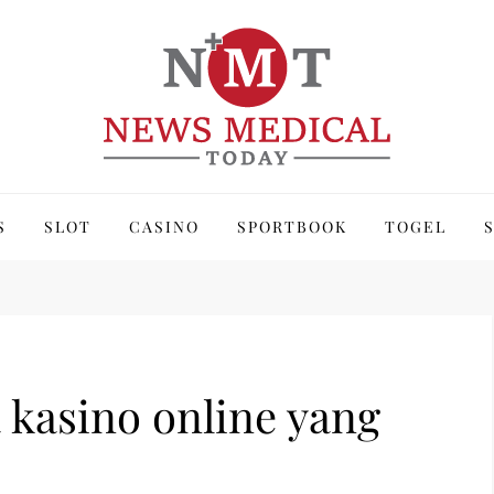
gan Sistem Keamanan Ter
n terbaik. Mainkan slot dengan rasa aman dan nyaman berkat
S
SLOT
CASINO
SPORTBOOK
TOGEL
kasino online yang