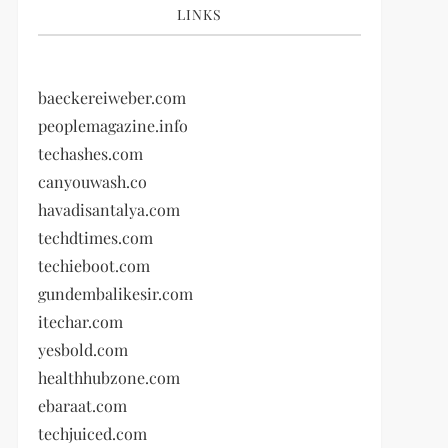
LINKS
baeckereiweber.com
t
peoplemagazine.info
t
techashes.com
canyouwash.co
havadisantalya.com
techdtimes.com
techieboot.com
gundembalikesir.com
itechar.com
yesbold.com
healthhubzone.com
ebaraat.com
techjuiced.com