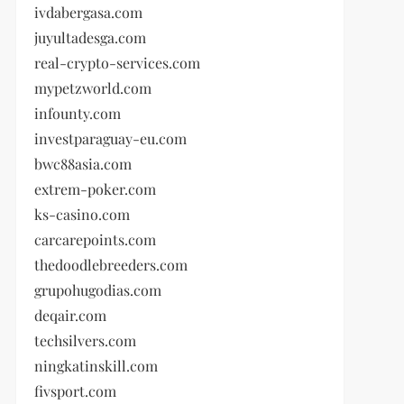
ivdabergasa.com
juyultadesga.com
real-crypto-services.com
mypetzworld.com
infounty.com
investparaguay-eu.com
bwc88asia.com
extrem-poker.com
ks-casino.com
carcarepoints.com
thedoodlebreeders.com
grupohugodias.com
deqair.com
techsilvers.com
ningkatinskill.com
fivsport.com