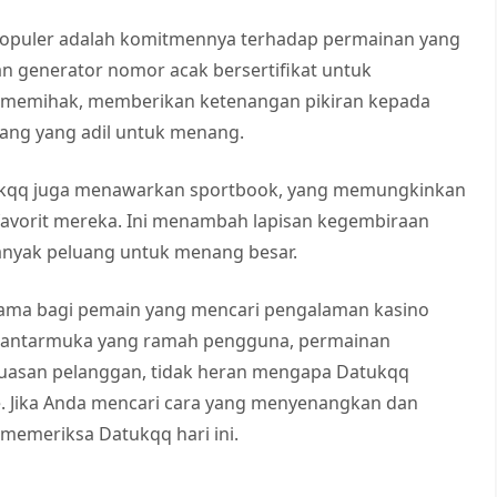
populer adalah komitmennya terhadap permainan yang
an generator nomor acak bersertifikat untuk
 memihak, memberikan ketenangan pikiran kepada
ng yang adil untuk menang.
atukqq juga menawarkan sportbook, yang memungkinkan
favorit mereka. Ini menambah lapisan kegembiraan
anyak peluang untuk menang besar.
utama bagi pemain yang mencari pengalaman kasino
 antarmuka yang ramah pengguna, permainan
epuasan pelanggan, tidak heran mengapa Datukqq
e. Jika Anda mencari cara yang menyenangkan dan
 memeriksa Datukqq hari ini.