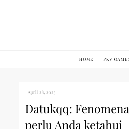
Skip
to
content
Agen Slot Gacor den
Pilih agen slot gacor dengan sistem keamana
HOME
PKV GAME
Datukqq: Fenomena 
perlu Anda ketahui