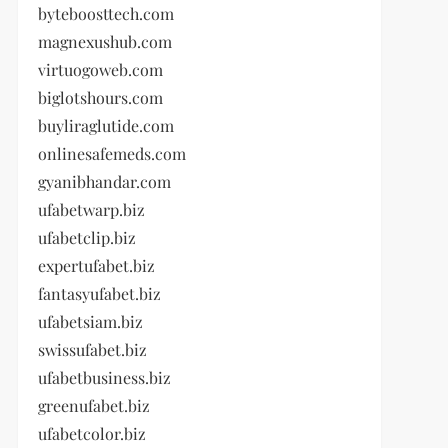
byteboosttech.com
magnexushub.com
virtuogoweb.com
biglotshours.com
buyliraglutide.com
onlinesafemeds.com
gyanibhandar.com
ufabetwarp.biz
ufabetclip.biz
expertufabet.biz
fantasyufabet.biz
ufabetsiam.biz
swissufabet.biz
ufabetbusiness.biz
greenufabet.biz
ufabetcolor.biz