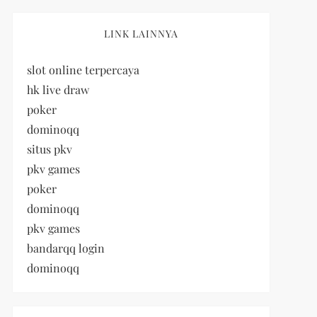
LINK LAINNYA
slot online terpercaya
hk live draw
poker
dominoqq
situs pkv
pkv games
poker
dominoqq
pkv games
bandarqq login
dominoqq