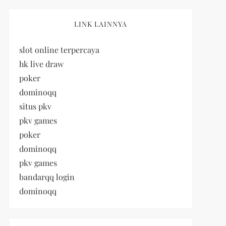
LINK LAINNYA
slot online terpercaya
hk live draw
poker
dominoqq
situs pkv
pkv games
poker
dominoqq
pkv games
bandarqq login
dominoqq