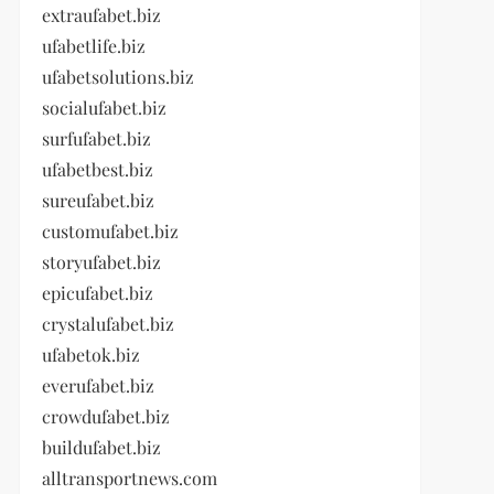
extraufabet.biz
ufabetlife.biz
ufabetsolutions.biz
socialufabet.biz
surfufabet.biz
ufabetbest.biz
sureufabet.biz
customufabet.biz
storyufabet.biz
epicufabet.biz
crystalufabet.biz
ufabetok.biz
everufabet.biz
crowdufabet.biz
buildufabet.biz
alltransportnews.com