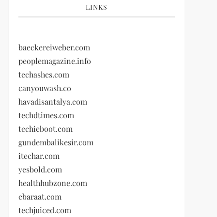
LINKS
baeckereiweber.com
peoplemagazine.info
techashes.com
canyouwash.co
havadisantalya.com
t
techdtimes.com
t
techieboot.com
gundembalikesir.com
itechar.com
yesbold.com
healthhubzone.com
ebaraat.com
techjuiced.com