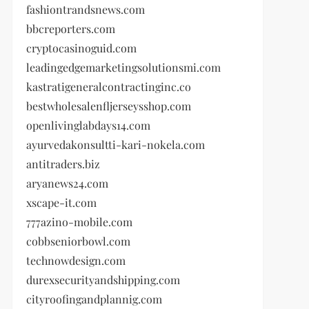
fashiontrandsnews.com
bbcreporters.com
cryptocasinoguid.com
leadingedgemarketingsolutionsmi.com
kastratigeneralcontractinginc.co
bestwholesalenfljerseysshop.com
openlivinglabdays14.com
ayurvedakonsultti-kari-nokela.com
antitraders.biz
aryanews24.com
xscape-it.com
777azino-mobile.com
cobbseniorbowl.com
technowdesign.com
durexsecurityandshipping.com
cityroofingandplannig.com