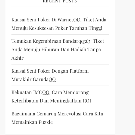
RECENT POSTS
Kuasai Seni Poker Di WarnetQQ: Tiket Anda
Menuju Kesuksesan Poker Taruhan Tinggi
Temukan Kegembiraan Bandarqq365: Tiket
Anda Menuju Hiburan Dan Hadiah Tanpa
Akhir
Kuasai Seni Poker Dengan Platform
Mutakhir GarudaQQ
Kekuatan IMCQQ: Cara Mendorong
Keterlibatan Dan Meningkatkan ROI
Bagaimana Gemarqq Merevolusi Cara Kita
Memainkan Puzzle