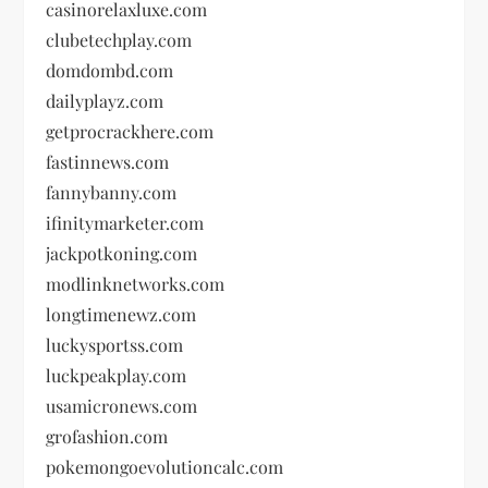
casinorelaxluxe.com
clubetechplay.com
domdombd.com
dailyplayz.com
getprocrackhere.com
fastinnews.com
fannybanny.com
ifinitymarketer.com
jackpotkoning.com
modlinknetworks.com
longtimenewz.com
luckysportss.com
luckpeakplay.com
usamicronews.com
grofashion.com
pokemongoevolutioncalc.com