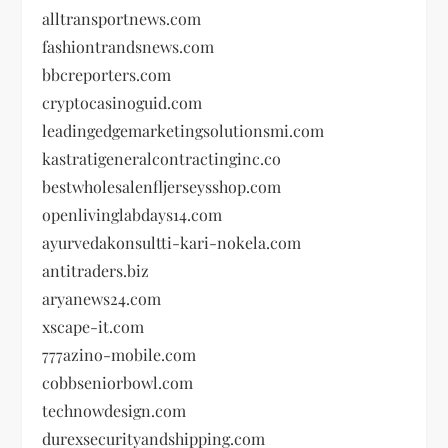
alltransportnews.com
fashiontrandsnews.com
bbcreporters.com
cryptocasinoguid.com
leadingedgemarketingsolutionsmi.com
kastratigeneralcontractinginc.co
bestwholesalenfljerseysshop.com
openlivinglabdays14.com
ayurvedakonsultti-kari-nokela.com
antitraders.biz
aryanews24.com
xscape-it.com
777azino-mobile.com
cobbseniorbowl.com
technowdesign.com
durexsecurityandshipping.com