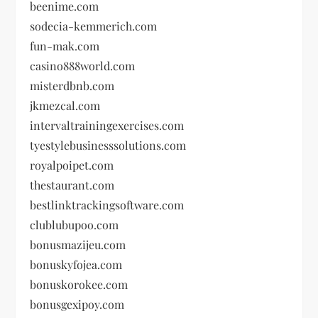
beenime.com
sodecia-kemmerich.com
fun-mak.com
casino888world.com
misterdbnb.com
jkmezcal.com
intervaltrainingexercises.com
tyestylebusinesssolutions.com
royalpoipet.com
thestaurant.com
bestlinktrackingsoftware.com
clublubupoo.com
bonusmazijeu.com
bonuskyfojea.com
bonuskorokee.com
bonusgexipoy.com