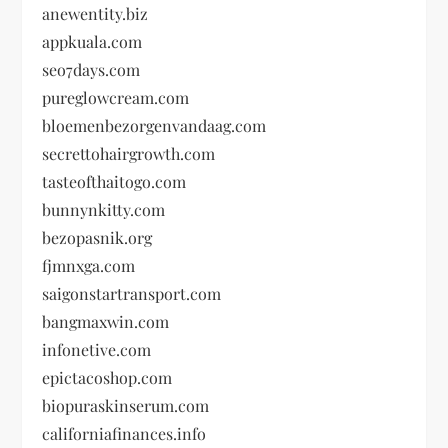
anewentity.biz
appkuala.com
seo7days.com
pureglowcream.com
bloemenbezorgenvandaag.com
secrettohairgrowth.com
tasteofthaitogo.com
bunnynkitty.com
bezopasnik.org
fjmnxga.com
saigonstartransport.com
bangmaxwin.com
infonetive.com
epictacoshop.com
biopuraskinserum.com
californiafinances.info