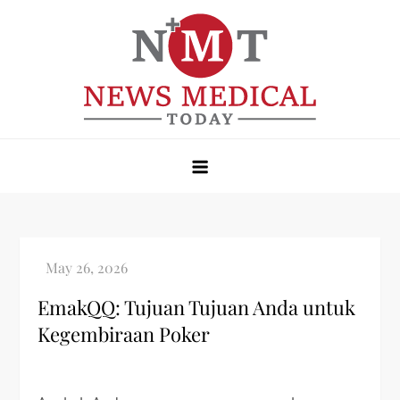
Skip
to
content
Agen Slot Gacor dengan Sistem
Pilih agen slot gacor dengan sistem keamanan terbaik.
Mainkan slot dengan rasa aman dan nyaman berkat
Keamanan Terbaik
perlindungan data yang maksimal.
EmakQQ: Tujuan Tujuan Anda untuk
Kegembiraan Poker