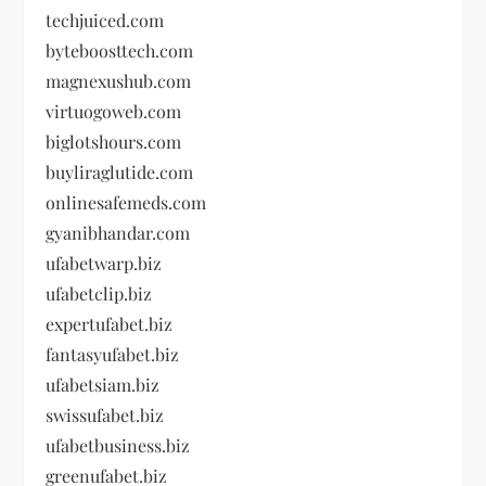
techjuiced.com
byteboosttech.com
magnexushub.com
virtuogoweb.com
biglotshours.com
buyliraglutide.com
onlinesafemeds.com
gyanibhandar.com
ufabetwarp.biz
ufabetclip.biz
expertufabet.biz
fantasyufabet.biz
ufabetsiam.biz
swissufabet.biz
ufabetbusiness.biz
greenufabet.biz