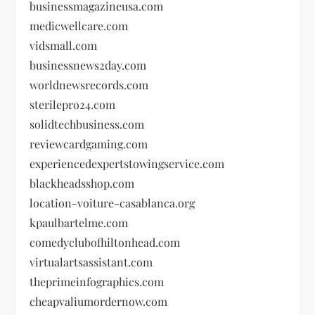
businessmagazineusa.com
medicwellcare.com
vidsmall.com
businessnews2day.com
worldnewsrecords.com
sterilepro24.com
solidtechbusiness.com
reviewcardgaming.com
experiencedexpertstowingservice.com
blackheadsshop.com
location-voiture-casablanca.org
kpaulbartelme.com
comedyclubofhiltonhead.com
virtualartsassistant.com
theprimeinfographics.com
cheapvaliumordernow.com