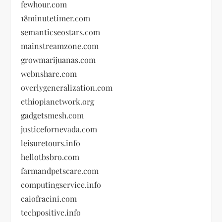
fewhour.com
18minutetimer.com
semanticseostars.com
mainstreamzone.com
growmarijuanas.com
webnshare.com
overlygeneralization.com
ethiopianetwork.org
gadgetsmesh.com
justicefornevada.com
leisuretours.info
hellotbsbro.com
farmandpetscare.com
computingservice.info
caiofracini.com
techpositive.info