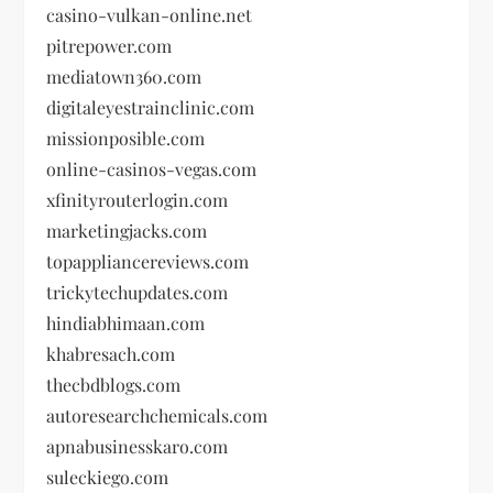
casino-vulkan-online.net
pitrepower.com
mediatown360.com
digitaleyestrainclinic.com
missionposible.com
online-casinos-vegas.com
xfinityrouterlogin.com
marketingjacks.com
topappliancereviews.com
trickytechupdates.com
hindiabhimaan.com
khabresach.com
thecbdblogs.com
autoresearchchemicals.com
apnabusinesskaro.com
suleckiego.com