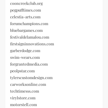
cooncreekclub.org
pegpufftimes.com
celestia-arts.com
forumchampions.com
bluebargames.com
festivaldelamalou.com
firstsigninnovations.com
garberdodge.com
swim-wears.com
forgrantedmedia.com
peolpstar.com
tylerscustomdesign.com
carworksonline.com
techtimesss.com
virylstore.com
motorstell.com