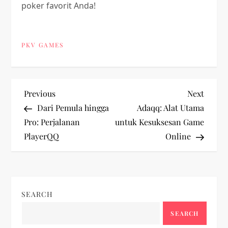
poker favorit Anda!
PKV GAMES
P
Previous
Next
Previous
Next
Post
Post
Dari Pemula hingga
Adaqq: Alat Utama
o
Pro: Perjalanan
untuk Kesuksesan Game
PlayerQQ
Online
s
t
n
SEARCH
a
SEARCH