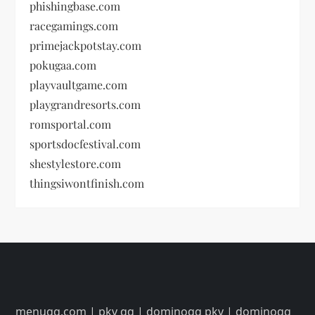
phishingbase.com
racegamings.com
primejackpotstay.com
pokugaa.com
playvaultgame.com
playgrandresorts.com
romsportal.com
sportsdocfestival.com
shestylestore.com
thingsiwontfinish.com
menuqq.com
|
pkv qq
|
dominoqq pkv
|
dominoqq