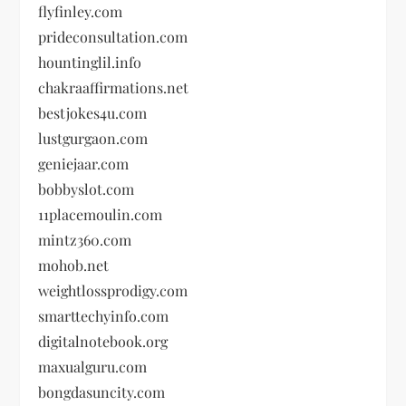
flyfinley.com
prideconsultation.com
hountinglil.info
chakraaffirmations.net
bestjokes4u.com
lustgurgaon.com
geniejaar.com
bobbyslot.com
11placemoulin.com
mintz360.com
mohob.net
weightlossprodigy.com
smarttechyinfo.com
digitalnotebook.org
maxualguru.com
bongdasuncity.com