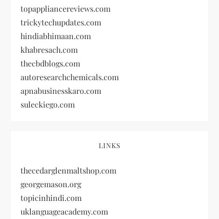
topappliancereviews.com
trickytechupdates.com
hindiabhimaan.com
khabresach.com
thecbdblogs.com
autoresearchchemicals.com
apnabusinesskaro.com
suleckiego.com
LINKS
thecedarglenmaltshop.com
georgemason.org
topicinhindi.com
uklanguageacademy.com