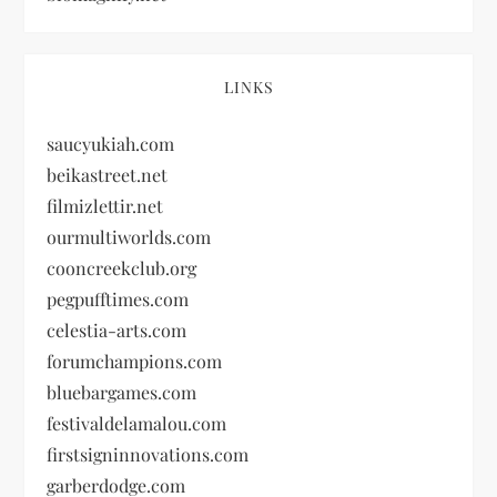
LINKS
saucyukiah.com
beikastreet.net
filmizlettir.net
ourmultiworlds.com
cooncreekclub.org
pegpufftimes.com
celestia-arts.com
forumchampions.com
bluebargames.com
festivaldelamalou.com
firstsigninnovations.com
garberdodge.com