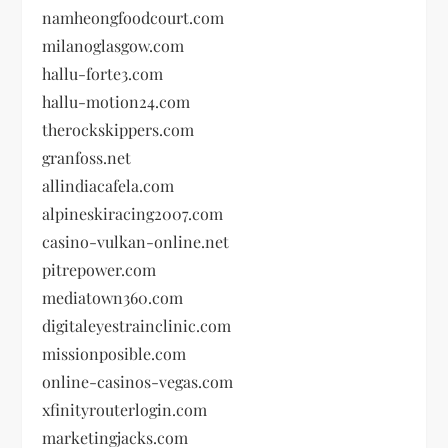
namheongfoodcourt.com
milanoglasgow.com
hallu-forte3.com
hallu-motion24.com
therockskippers.com
granfoss.net
allindiacafela.com
alpineskiracing2007.com
casino-vulkan-online.net
pitrepower.com
mediatown360.com
digitaleyestrainclinic.com
missionposible.com
online-casinos-vegas.com
xfinityrouterlogin.com
marketingjacks.com