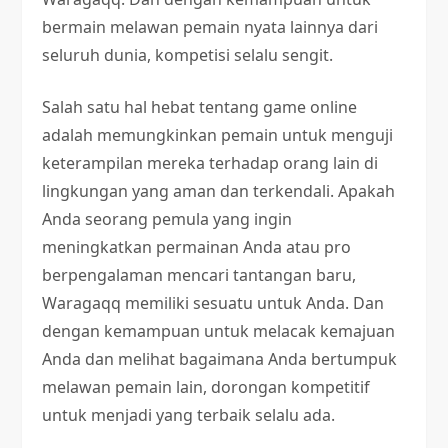
bermain melawan pemain nyata lainnya dari
seluruh dunia, kompetisi selalu sengit.
Salah satu hal hebat tentang game online
adalah memungkinkan pemain untuk menguji
keterampilan mereka terhadap orang lain di
lingkungan yang aman dan terkendali. Apakah
Anda seorang pemula yang ingin
meningkatkan permainan Anda atau pro
berpengalaman mencari tantangan baru,
Waragaqq memiliki sesuatu untuk Anda. Dan
dengan kemampuan untuk melacak kemajuan
Anda dan melihat bagaimana Anda bertumpuk
melawan pemain lain, dorongan kompetitif
untuk menjadi yang terbaik selalu ada.