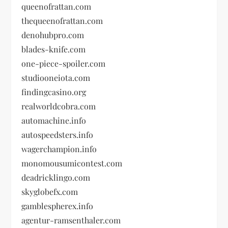
queenofrattan.com
thequeenofrattan.com
denohubpro.com
blades-knife.com
one-piece-spoiler.com
studiooneiota.com
findingcasino.org
realworldcobra.com
automachine.info
autospeedsters.info
wagerchampion.info
monomousumicontest.com
deadricklingo.com
skyglobefx.com
gamblespherex.info
agentur-ramsenthaler.com