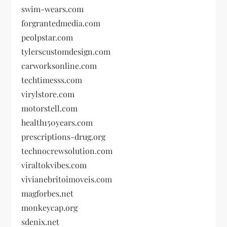
swim-wears.com
forgrantedmedia.com
peolpstar.com
tylerscustomdesign.com
carworksonline.com
techtimesss.com
virylstore.com
motorstell.com
health150years.com
prescriptions-drug.org
technocrewsolution.com
viraltokvibes.com
vivianebritoimoveis.com
magforbes.net
monkeycap.org
sdenix.net