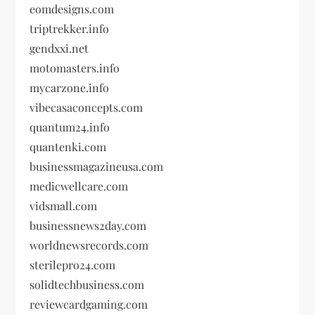
eomdesigns.com
triptrekker.info
gendxxi.net
motomasters.info
mycarzone.info
vibecasaconcepts.com
quantum24.info
quantenki.com
businessmagazineusa.com
medicwellcare.com
vidsmall.com
businessnews2day.com
worldnewsrecords.com
sterilepro24.com
solidtechbusiness.com
reviewcardgaming.com