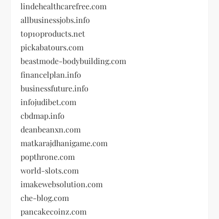
lindehealthcarefree.com
allbusinessjobs.info
top10products.net
pickabatours.com
beastmode-bodybuilding.com
financelplan.info
businessfuture.info
infojudibet.com
cbdmap.info
deanbeanxn.com
matkarajdhanigame.com
popthrone.com
world-slots.com
imakewebsolution.com
che-blog.com
pancakecoinz.com