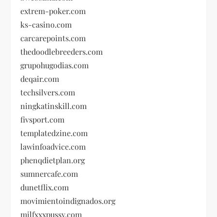
extrem-poker.com
ks-casino.com
carcarepoints.com
thedoodlebreeders.com
grupohugodias.com
deqair.com
techsilvers.com
ningkatinskill.com
fivsport.com
templatedzine.com
lawinfoadvice.com
phenqdietplan.org
sumnercafe.com
dunetflix.com
movimientoindignados.org
milfxxxpussy.com