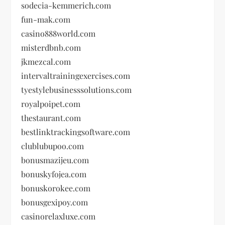
sodecia-kemmerich.com
fun-mak.com
casino888world.com
misterdbnb.com
jkmezcal.com
intervaltrainingexercises.com
tyestylebusinesssolutions.com
royalpoipet.com
thestaurant.com
bestlinktrackingsoftware.com
clublubupoo.com
bonusmazijeu.com
bonuskyfojea.com
bonuskorokee.com
bonusgexipoy.com
casinorelaxluxe.com