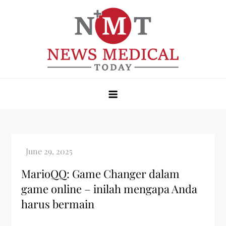
Skip
to
content
Agen Slot Gacor dengan Sistem
Pilih agen slot gacor dengan sistem keamanan terbaik.
Mainkan slot dengan rasa aman dan nyaman berkat
Keamanan Terbaik
perlindungan data yang maksimal.
MarioQQ: Game Changer dalam
game online – inilah mengapa Anda
harus bermain