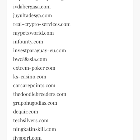
ivdabergasa.com
juyultadesga.com
real-crypto-services.com
mypetzworld.com
infounty.com
investparaguay-eu.com
bwc88asia.com
extrem-poker.com
ks-casino.com
carcarepoints.com
thedoodlebreeders.com
grupohugodias.com
deqair.com
techsilvers.com
ningkatinskill.com
fivsport.com