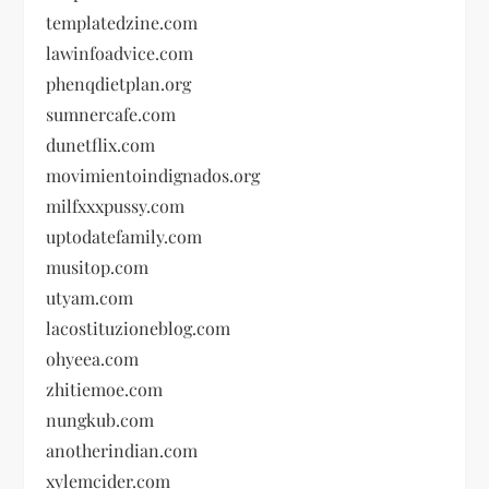
templatedzine.com
lawinfoadvice.com
phenqdietplan.org
sumnercafe.com
dunetflix.com
movimientoindignados.org
milfxxxpussy.com
uptodatefamily.com
musitop.com
utyam.com
lacostituzioneblog.com
ohyeea.com
zhitiemoe.com
nungkub.com
anotherindian.com
xylemcider.com