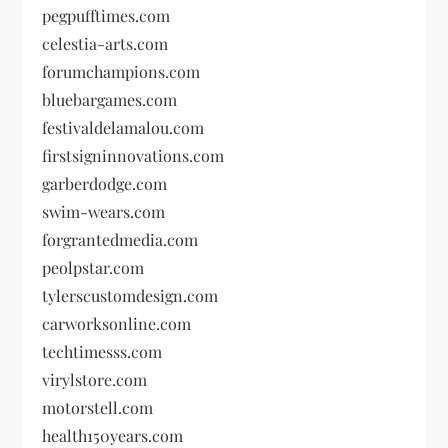
pegpufftimes.com
celestia-arts.com
forumchampions.com
bluebargames.com
festivaldelamalou.com
firstsigninnovations.com
garberdodge.com
swim-wears.com
forgrantedmedia.com
peolpstar.com
tylerscustomdesign.com
carworksonline.com
techtimesss.com
virylstore.com
motorstell.com
health150years.com