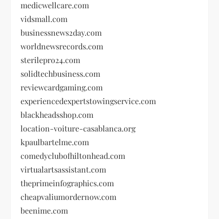
medicwellcare.com
vidsmall.com
businessnews2day.com
worldnewsrecords.com
sterilepro24.com
solidtechbusiness.com
reviewcardgaming.com
experiencedexpertstowingservice.com
blackheadsshop.com
location-voiture-casablanca.org
kpaulbartelme.com
comedyclubofhiltonhead.com
virtualartsassistant.com
theprimeinfographics.com
cheapvaliumordernow.com
beenime.com