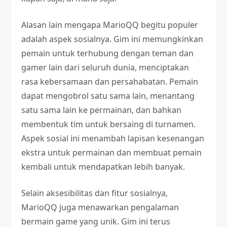
Alasan lain mengapa MarioQQ begitu populer
adalah aspek sosialnya. Gim ini memungkinkan
pemain untuk terhubung dengan teman dan
gamer lain dari seluruh dunia, menciptakan
rasa kebersamaan dan persahabatan. Pemain
dapat mengobrol satu sama lain, menantang
satu sama lain ke permainan, dan bahkan
membentuk tim untuk bersaing di turnamen.
Aspek sosial ini menambah lapisan kesenangan
ekstra untuk permainan dan membuat pemain
kembali untuk mendapatkan lebih banyak.
Selain aksesibilitas dan fitur sosialnya,
MarioQQ juga menawarkan pengalaman
bermain game yang unik. Gim ini terus