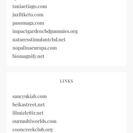
taniaetiago.com
juzfitketo.com
pasomaga.com
impactgardencbdgummies.org
naturesstimulantcbd.net
nopalinaeuropa.com
biomagnify.net
LINKS
saucyukiah.com
beikastreet.net
filmizlettir.net
ourmultiworlds.com
cooncreekclub.org