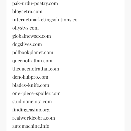
pak-urdu-poetry.com
blogcetra.com
internetmarketingsolutions.co
ollystvs.com
globalnewscx.com
dogslives.com
pdfbookplanet.com
queenofrattan.com
thequeenofrattan.com
denohubpro.com
blades-knife.com
one-piece-spoiler.com
studiooneiota.com
findingcasino.org
realworldcobra.com
automachine.info