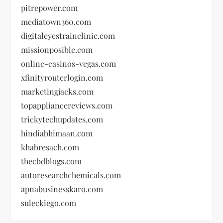
pitrepower.com
mediatown360.com
digitaleyestrainclinic.com
missionposible.com
online-casinos-vegas.com
xfinityrouterlogin.com
marketingjacks.com
topappliancereviews.com
trickytechupdates.com
hindiabhimaan.com
khabresach.com
thecbdblogs.com
autoresearchchemicals.com
apnabusinesskaro.com
suleckiego.com