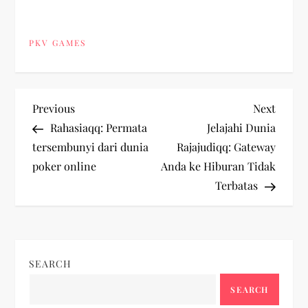
PKV GAMES
P
Previous
Next
Previous
Next
Post
Post
Rahasiaqq: Permata
Jelajahi Dunia
o
tersembunyi dari dunia
Rajajudiqq: Gateway
poker online
Anda ke Hiburan Tidak
s
Terbatas
t
n
SEARCH
a
SEARCH