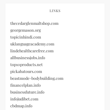
LINKS
thecedarglenmaltshop.com
georgemason.org
topicinhindi.com
uklanguageacademy.com
lindehealthcarefree.com
allbusinessjobs.info
top10products.net
pickabatours.com
beastmode-bodybuilding.com
financelplan.info
businessfuture.info
infojudibet.com
cbdmap.info