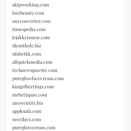
skipworking.com
loizbeauty.com
anyconverter.com
timespedia.com
jejakkrismon.com
diemthole.biz
ufabetkk.com
allquickmedia.com
technewsgazette.com
pureglowfacecream.com
kingofherrings.com
mrbetjapan.com
anewentity.biz
appkuala.com
seo7days.com
pureglowcream.com