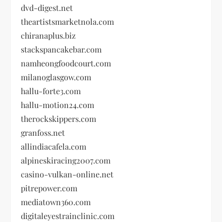
dvd-digest.net
theartistsmarketnola.com
chiranaplus.biz
stackspancakebar.com
namheongfoodcourt.com
milanoglasgow.com
hallu-forte3.com
hallu-motion24.com
therockskippers.com
granfoss.net
allindiacafela.com
alpineskiracing2007.com
casino-vulkan-online.net
pitrepower.com
mediatown360.com
digitaleyestrainclinic.com