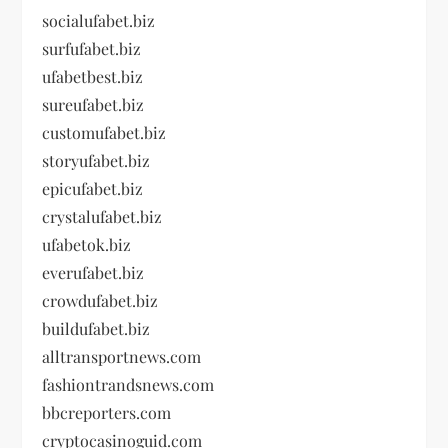
socialufabet.biz
surfufabet.biz
ufabetbest.biz
sureufabet.biz
customufabet.biz
storyufabet.biz
epicufabet.biz
crystalufabet.biz
ufabetok.biz
everufabet.biz
crowdufabet.biz
buildufabet.biz
alltransportnews.com
fashiontrandsnews.com
bbcreporters.com
cryptocasinoguid.com