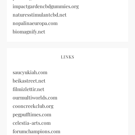
impactgardencbdgummies.org
naturesstimulantcbd.net
nopalinaeuropa.com
biomagnify.net
LINKS
saucyukiah.com
beikastreet.net
filmizlettir.net
ourmultiworlds.com
cooncreekclub.org
pegpufftimes.com
celestia-arts.com
forumchampions.com