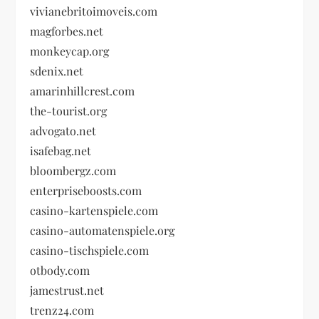
vivianebritoimoveis.com
magforbes.net
monkeycap.org
sdenix.net
amarinhillcrest.com
the-tourist.org
advogato.net
isafebag.net
bloombergz.com
enterpriseboosts.com
casino-kartenspiele.com
casino-automatenspiele.org
casino-tischspiele.com
otbody.com
jamestrust.net
trenz24.com