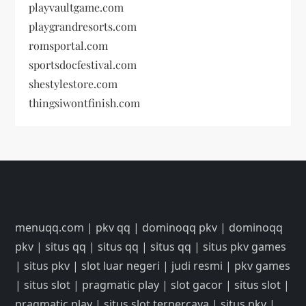
playvaultgame.com
playgrandresorts.com
romsportal.com
sportsdocfestival.com
shestylestore.com
thingsiwontfinish.com
menuqq.com
|
pkv qq
|
dominoqq pkv
|
dominoqq
pkv
|
situs qq
|
situs qq
|
situs qq
|
situs pkv games
|
situs pkv
|
slot luar negeri
|
judi resmi
|
pkv games
|
situs slot
|
pragmatic play
|
slot gacor
|
situs slot
|
pragmatic play
|
situs slot terpercaya
|
situs pkv
|