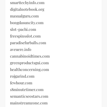
smarttechyinfo.com
digitalnotebook.org
maxualguru.com
bongdasuncity.com
slot-pachi.com
freespinsslot.com
paradisefurballs.com
aveuere.info
cannabinoidtimes.com
greenproductsgui.com
healthconcerning.com
rojgarind.com
fewhour.com
18minutetimer.com
semanticseostars.com
mainstreamzone.com