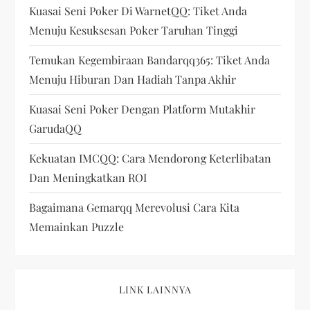
a
Kuasai Seni Poker Di WarnetQQ: Tiket Anda
t
Menuju Kesuksesan Poker Taruhan Tinggi
i
Temukan Kegembiraan Bandarqq365: Tiket Anda
Menuju Hiburan Dan Hadiah Tanpa Akhir
o
Kuasai Seni Poker Dengan Platform Mutakhir
n
GarudaQQ
Kekuatan IMCQQ: Cara Mendorong Keterlibatan
Dan Meningkatkan ROI
Bagaimana Gemarqq Merevolusi Cara Kita
Memainkan Puzzle
LINK LAINNYA