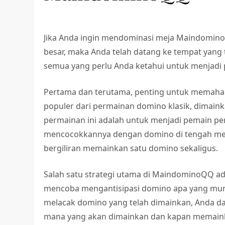
Jika Anda ingin mendominasi meja Maindomi
besar, maka Anda telah datang ke tempat yang
semua yang perlu Anda ketahui untuk menjad
Pertama dan terutama, penting untuk memaha
populer dari permainan domino klasik, dimain
permainan ini adalah untuk menjadi pemain 
mencocokkannya dengan domino di tengah mej
bergiliran memainkan satu domino sekaligus.
Salah satu strategi utama di MaindominoQQ a
mencoba mengantisipasi domino apa yang mung
melacak domino yang telah dimainkan, Anda d
mana yang akan dimainkan dan kapan memain