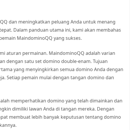
noQQ dan meningkatkan peluang Anda untuk menang
 tepat. Dalam panduan utama ini, kami akan membahas
i pemain MaindominoQQ yang sukses.
mi aturan permainan. MaindominoQQ adalah varian
kan dengan satu set domino double-enam. Tujuan
pertama yang menyingkirkan semua domino Anda dengan
a. Setiap pemain mulai dengan tangan domino dan
dalah memperhatikan domino yang telah dimainkan dan
kin dimiliki lawan Anda di tangan mereka. Dengan
apat membuat lebih banyak keputusan tentang domino
kannya.