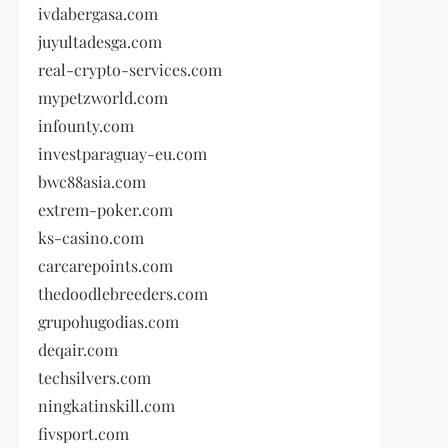
ivdabergasa.com
juyultadesga.com
real-crypto-services.com
mypetzworld.com
infounty.com
investparaguay-eu.com
bwc88asia.com
extrem-poker.com
ks-casino.com
carcarepoints.com
thedoodlebreeders.com
grupohugodias.com
deqair.com
techsilvers.com
ningkatinskill.com
fivsport.com