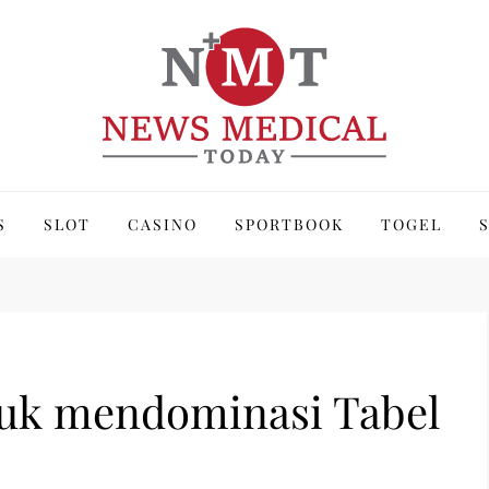
gan Sistem Keamanan Ter
n terbaik. Mainkan slot dengan rasa aman dan nyaman berkat
S
SLOT
CASINO
SPORTBOOK
TOGEL
uk mendominasi Tabel