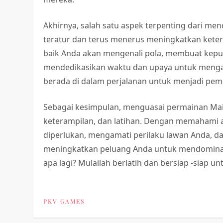
Akhirnya, salah satu aspek terpenting dari me
teratur dan terus menerus meningkatkan kete
baik Anda akan mengenali pola, membuat kepu
mendedikasikan waktu dan upaya untuk meng
berada di dalam perjalanan untuk menjadi pem
Sebagai kesimpulan, menguasai permainan M
keterampilan, dan latihan. Dengan memahami a
diperlukan, mengamati perilaku lawan Anda, d
meningkatkan peluang Anda untuk mendominasi
apa lagi? Mulailah berlatih dan bersiap -siap
PKV GAMES