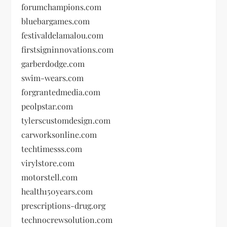
forumchampions.com
bluebargames.com
festivaldelamalou.com
firstsigninnovations.com
garberdodge.com
swim-wears.com
forgrantedmedia.com
peolpstar.com
tylerscustomdesign.com
carworksonline.com
techtimesss.com
virylstore.com
motorstell.com
health150years.com
prescriptions-drug.org
technocrewsolution.com