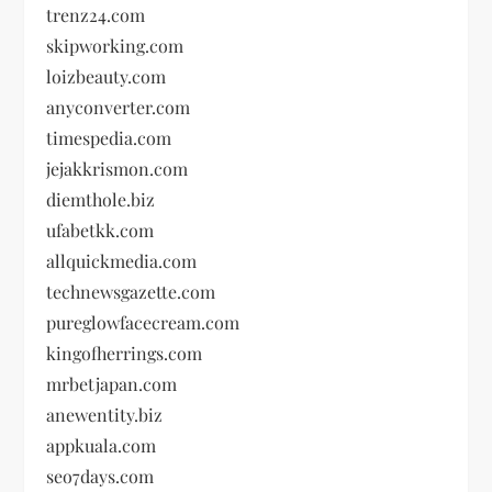
trenz24.com
skipworking.com
loizbeauty.com
anyconverter.com
timespedia.com
jejakkrismon.com
diemthole.biz
ufabetkk.com
allquickmedia.com
technewsgazette.com
pureglowfacecream.com
kingofherrings.com
mrbetjapan.com
anewentity.biz
appkuala.com
seo7days.com