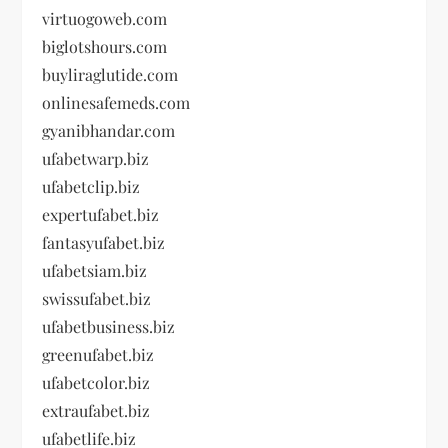
virtuogoweb.com
biglotshours.com
buyliraglutide.com
onlinesafemeds.com
gyanibhandar.com
ufabetwarp.biz
ufabetclip.biz
expertufabet.biz
fantasyufabet.biz
ufabetsiam.biz
swissufabet.biz
ufabetbusiness.biz
greenufabet.biz
ufabetcolor.biz
extraufabet.biz
ufabetlife.biz