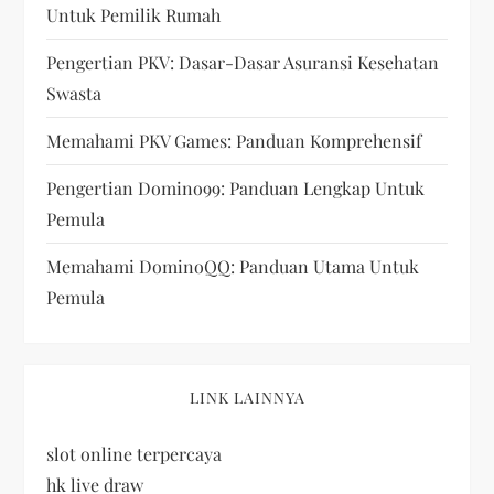
Untuk Pemilik Rumah
t
Pengertian PKV: Dasar-Dasar Asuransi Kesehatan
i
Swasta
Memahami PKV Games: Panduan Komprehensif
o
Pengertian Domino99: Panduan Lengkap Untuk
n
Pemula
Memahami DominoQQ: Panduan Utama Untuk
Pemula
LINK LAINNYA
slot online terpercaya
hk live draw