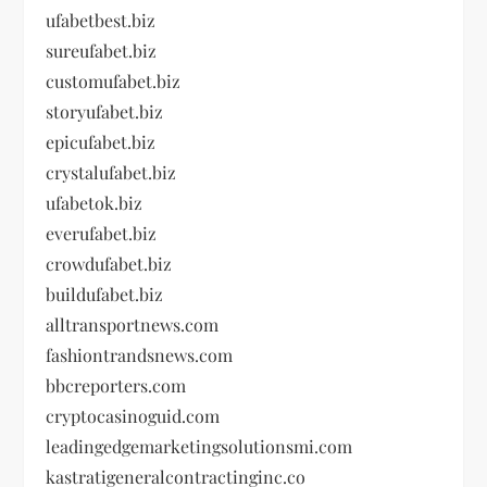
ufabetbest.biz
sureufabet.biz
customufabet.biz
storyufabet.biz
epicufabet.biz
crystalufabet.biz
ufabetok.biz
everufabet.biz
crowdufabet.biz
buildufabet.biz
alltransportnews.com
fashiontrandsnews.com
bbcreporters.com
cryptocasinoguid.com
leadingedgemarketingsolutionsmi.com
kastratigeneralcontractinginc.co