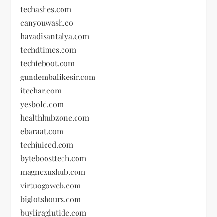
techashes.com
canyouwash.co
havadisantalya.com
techdtimes.com
techieboot.com
gundembalikesir.com
itechar.com
yesbold.com
healthhubzone.com
ebaraat.com
techjuiced.com
byteboosttech.com
magnexushub.com
virtuogoweb.com
biglotshours.com
buyliraglutide.com