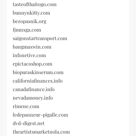
tasteofthaitogo.com
bunnynkitty.com
bezopasnik.org
fjmnxga.com
saigonstartransport.com
bangmaxwin.com
infonetive.com
epictacoshop.com
biopuraskinserum.com
californiafinances.info
canadafinance.info
nevadamoney.info
rimene.com
ledepanneur-pigalle.com
dvd-digest.net
theartistsmarketnola.com