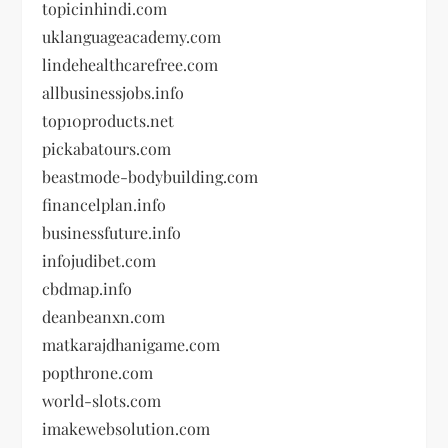
topicinhindi.com
uklanguageacademy.com
lindehealthcarefree.com
allbusinessjobs.info
top10products.net
pickabatours.com
beastmode-bodybuilding.com
financelplan.info
businessfuture.info
infojudibet.com
cbdmap.info
deanbeanxn.com
matkarajdhanigame.com
popthrone.com
world-slots.com
imakewebsolution.com