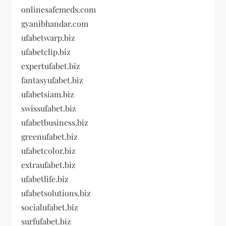
onlinesafemeds.com
gyanibhandar.com
ufabetwarp.biz
ufabetclip.biz
expertufabet.biz
fantasyufabet.biz
ufabetsiam.biz
swissufabet.biz
ufabetbusiness.biz
greenufabet.biz
ufabetcolor.biz
extraufabet.biz
ufabetlife.biz
ufabetsolutions.biz
socialufabet.biz
surfufabet.biz