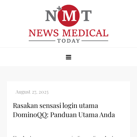
Skip
to
content
Agen Slot Gacor dengan Sistem
Pilih agen slot gacor dengan sistem keamanan terbaik.
Mainkan slot dengan rasa aman dan nyaman berkat
Keamanan Terbaik
perlindungan data yang maksimal.
Rasakan sensasi login utama
DominoQQ: Panduan Utama Anda