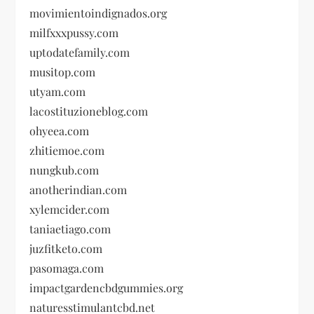
movimientoindignados.org
milfxxxpussy.com
uptodatefamily.com
musitop.com
utyam.com
lacostituzioneblog.com
ohyeea.com
zhitiemoe.com
nungkub.com
anotherindian.com
xylemcider.com
taniaetiago.com
juzfitketo.com
pasomaga.com
impactgardencbdgummies.org
naturesstimulantcbd.net