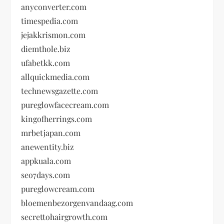
anyconverter.com
timespedia.com
jejakkrismon.com
diemthole.biz
ufabetkk.com
allquickmedia.com
technewsgazette.com
pureglowfacecream.com
kingofherrings.com
mrbetjapan.com
anewentity.biz
appkuala.com
seo7days.com
pureglowcream.com
bloemenbezorgenvandaag.com
secrettohairgrowth.com