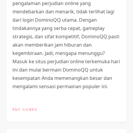
pengalaman perjudian online yang
mendebarkan dan menarik, tidak terlihat lagi
dari login DominoQQ utama. Dengan
tindakannya yang serba cepat, gameplay
strategis, dan sifat kompetitif, DominoQQ pasti
akan memberikan jam hiburan dan
kegembiraan. Jadi, mengapa menunggu?
Masuk ke situs perjudian online terkemuka hari
ini dan mulai bermain DominoQQ untuk
kesempatan Anda memenangkan besar dan
mengalami sensasi permainan populer ini.
PKV GAMES