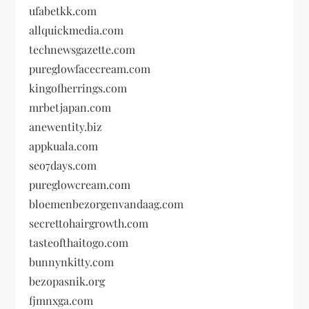
ufabetkk.com
allquickmedia.com
technewsgazette.com
pureglowfacecream.com
kingofherrings.com
mrbetjapan.com
anewentity.biz
appkuala.com
seo7days.com
pureglowcream.com
bloemenbezorgenvandaag.com
secrettohairgrowth.com
tasteofthaitogo.com
bunnynkitty.com
bezopasnik.org
fjmnxga.com