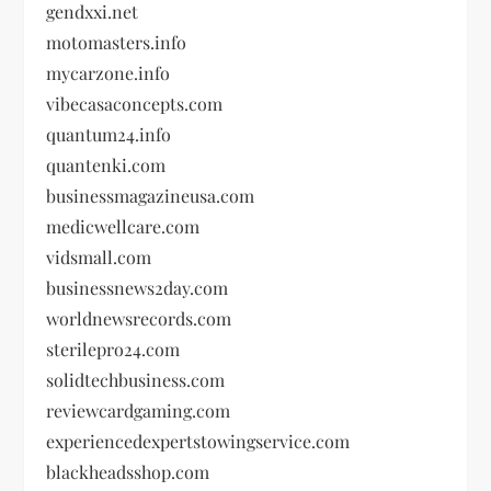
gendxxi.net
motomasters.info
mycarzone.info
vibecasaconcepts.com
quantum24.info
quantenki.com
businessmagazineusa.com
medicwellcare.com
vidsmall.com
businessnews2day.com
worldnewsrecords.com
sterilepro24.com
solidtechbusiness.com
reviewcardgaming.com
experiencedexpertstowingservice.com
blackheadsshop.com