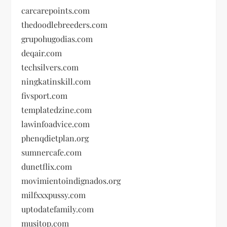
carcarepoints.com
thedoodlebreeders.com
grupohugodias.com
deqair.com
techsilvers.com
ningkatinskill.com
fivsport.com
templatedzine.com
lawinfoadvice.com
phenqdietplan.org
sumnercafe.com
dunetflix.com
movimientoindignados.org
milfxxxpussy.com
uptodatefamily.com
musitop.com