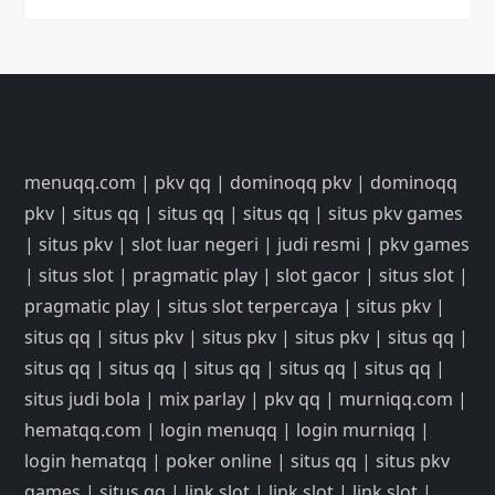
menuqq.com
|
pkv qq
|
dominoqq pkv
|
dominoqq
pkv
|
situs qq
|
situs qq
|
situs qq
|
situs pkv games
|
situs pkv
|
slot luar negeri
|
judi resmi
|
pkv games
|
situs slot
|
pragmatic play
|
slot gacor
|
situs slot
|
pragmatic play
|
situs slot terpercaya
|
situs pkv
|
situs qq
|
situs pkv
|
situs pkv
|
situs pkv
|
situs qq
|
situs qq
|
situs qq
|
situs qq
|
situs qq
|
situs qq
|
situs judi bola
|
mix parlay
|
pkv qq
|
murniqq.com
|
hematqq.com
|
login menuqq
|
login murniqq
|
login hematqq
|
poker online
|
situs qq
|
situs pkv
games
|
situs qq
|
link slot
|
link slot
|
link slot
|