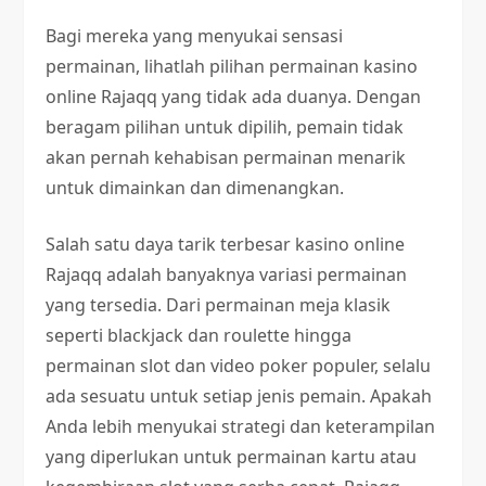
Bagi mereka yang menyukai sensasi
permainan, lihatlah pilihan permainan kasino
online Rajaqq yang tidak ada duanya. Dengan
beragam pilihan untuk dipilih, pemain tidak
akan pernah kehabisan permainan menarik
untuk dimainkan dan dimenangkan.
Salah satu daya tarik terbesar kasino online
Rajaqq adalah banyaknya variasi permainan
yang tersedia. Dari permainan meja klasik
seperti blackjack dan roulette hingga
permainan slot dan video poker populer, selalu
ada sesuatu untuk setiap jenis pemain. Apakah
Anda lebih menyukai strategi dan keterampilan
yang diperlukan untuk permainan kartu atau