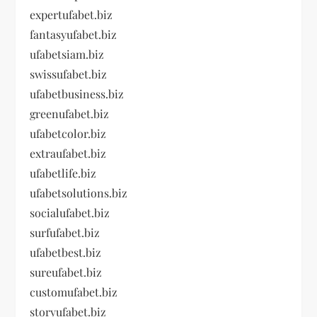
expertufabet.biz
fantasyufabet.biz
ufabetsiam.biz
swissufabet.biz
ufabetbusiness.biz
greenufabet.biz
ufabetcolor.biz
extraufabet.biz
ufabetlife.biz
ufabetsolutions.biz
socialufabet.biz
surfufabet.biz
ufabetbest.biz
sureufabet.biz
customufabet.biz
storyufabet.biz