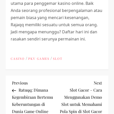
utama para penggemar kasino online. Baik
Anda seorang profesional berpengalaman atau
pemain biasa yang mencari kesenangan,
Rajaqq memiliki sesuatu untuk semua orang.
Jadi mengapa menunggu? Daftar hari ini dan
rasakan sendiri serunya permainan ini.
/
/
CASINO
PKV GAMES
SLOT
P
Previous
Next
Previous
Next
Post
Post
Ratuqq: Dimana
Slot Gacor – Cara
o
Kegembiraan Bertemu
Menggunakan Demo
Keberuntungan di
Slot untuk Memahami
s
Dunia Game Online
Pola Spin di Slot Gacor