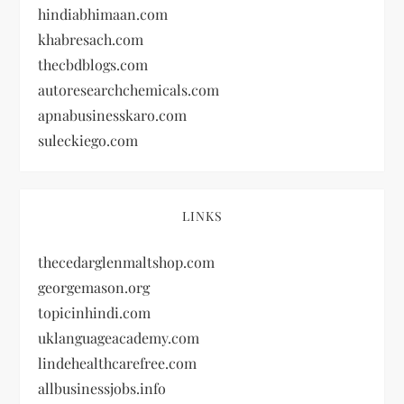
hindiabhimaan.com
khabresach.com
thecbdblogs.com
autoresearchchemicals.com
apnabusinesskaro.com
suleckiego.com
LINKS
thecedarglenmaltshop.com
georgemason.org
topicinhindi.com
uklanguageacademy.com
lindehealthcarefree.com
allbusinessjobs.info