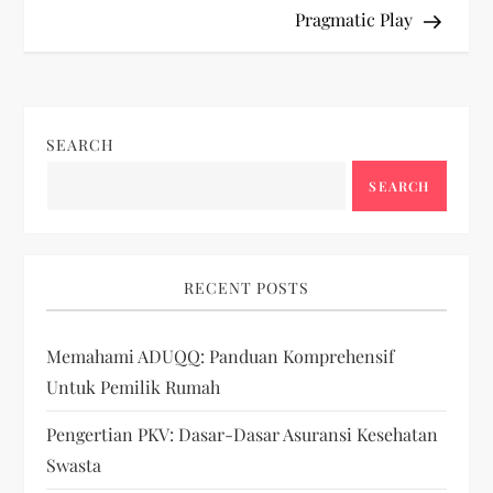
t
Pragmatic Play
n
a
SEARCH
v
SEARCH
i
g
RECENT POSTS
a
Memahami ADUQQ: Panduan Komprehensif
t
Untuk Pemilik Rumah
i
Pengertian PKV: Dasar-Dasar Asuransi Kesehatan
Swasta