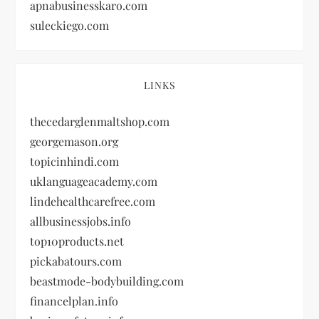
apnabusinesskaro.com
suleckiego.com
LINKS
thecedarglenmaltshop.com
georgemason.org
topicinhindi.com
uklanguageacademy.com
lindehealthcarefree.com
allbusinessjobs.info
top10products.net
pickabatours.com
beastmode-bodybuilding.com
financelplan.info