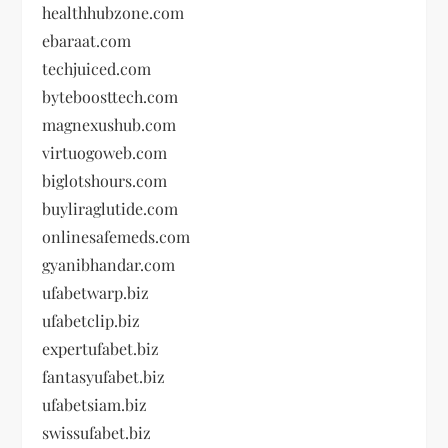
healthhubzone.com
ebaraat.com
techjuiced.com
byteboosttech.com
magnexushub.com
virtuogoweb.com
biglotshours.com
buyliraglutide.com
onlinesafemeds.com
gyanibhandar.com
ufabetwarp.biz
ufabetclip.biz
expertufabet.biz
fantasyufabet.biz
ufabetsiam.biz
swissufabet.biz