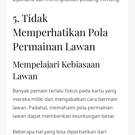
5. Tidak
Memperhatikan Pola
Permainan Lawan
Mempelajari Kebiasaan
Lawan
Banyak pemain terlalu fokus pada kartu yang
mereka miliki dan mengabaikan cara bermain
lawan. Padahal, memahami pola permainan
lawan dapat memberikan keuntungan besar.
Beberapa hal yang bisa diperhatikan dari