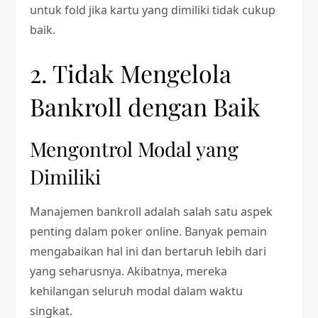
untuk fold jika kartu yang dimiliki tidak cukup
baik.
2. Tidak Mengelola
Bankroll dengan Baik
Mengontrol Modal yang
Dimiliki
Manajemen bankroll adalah salah satu aspek
penting dalam poker online. Banyak pemain
mengabaikan hal ini dan bertaruh lebih dari
yang seharusnya. Akibatnya, mereka
kehilangan seluruh modal dalam waktu
singkat.