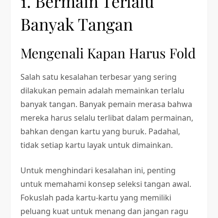
1. Bermain Terlalu
Banyak Tangan
Mengenali Kapan Harus Fold
Salah satu kesalahan terbesar yang sering
dilakukan pemain adalah memainkan terlalu
banyak tangan. Banyak pemain merasa bahwa
mereka harus selalu terlibat dalam permainan,
bahkan dengan kartu yang buruk. Padahal,
tidak setiap kartu layak untuk dimainkan.
Untuk menghindari kesalahan ini, penting
untuk memahami konsep seleksi tangan awal.
Fokuslah pada kartu-kartu yang memiliki
peluang kuat untuk menang dan jangan ragu