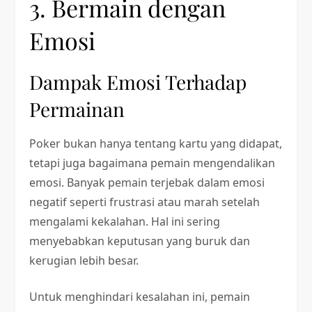
3. Bermain dengan
Emosi
Dampak Emosi Terhadap
Permainan
Poker bukan hanya tentang kartu yang didapat,
tetapi juga bagaimana pemain mengendalikan
emosi. Banyak pemain terjebak dalam emosi
negatif seperti frustrasi atau marah setelah
mengalami kekalahan. Hal ini sering
menyebabkan keputusan yang buruk dan
kerugian lebih besar.
Untuk menghindari kesalahan ini, pemain