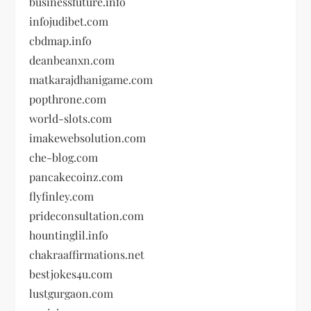
businessfuture.info
infojudibet.com
cbdmap.info
deanbeanxn.com
matkarajdhanigame.com
popthrone.com
world-slots.com
imakewebsolution.com
che-blog.com
pancakecoinz.com
flyfinley.com
prideconsultation.com
hountinglil.info
chakraaffirmations.net
bestjokes4u.com
lustgurgaon.com