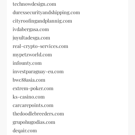
technowdesign.com
durexsecurityandshipping.com
cityroofingandplannig.com
ivdabergasa.com
juyultadesga.com
real-crypto-services.com
mypetzworld.com
infounty.com
investparaguay-eu.com
bwc88asia.com
extrem-poker.com
ks-casino.com
carcarepoints.com
thedoodlebreeders.com
grupohugodias.com
deqair.com