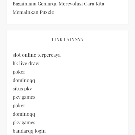
Bagaimana Gemarqq Merevolusi Cara Kita
Memainkan Puzzle
LINK LAINNYA
slot online terpercaya
hk live draw
poker
dominoqq
situs pkv
pkv games
poker
dominoqq
pkv games
bandarqq login