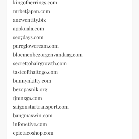
kingofherrings.com
mrbetjapan.com
anewentity.biz
appkuala.com
seo7days.com
pureglowcream.com
bloemenbezorgenvandaag.com
secrettohairgrowth.com
tasteofthaitogo.com
bunnynkitty.com
bezopasnik.org
fjmnxga.com
saigonstartransport.com
bangmaxwin.com
infonetive.com
epictacoshop.com