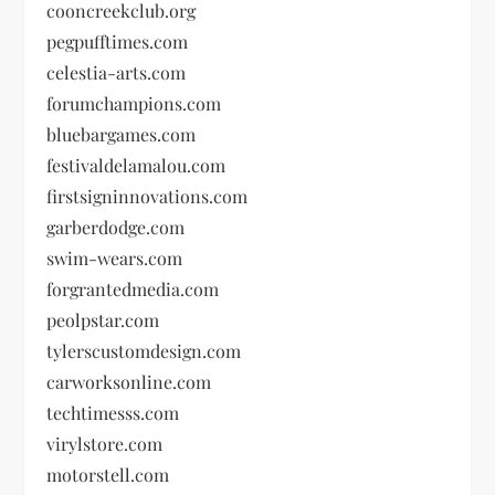
cooncreekclub.org
pegpufftimes.com
celestia-arts.com
forumchampions.com
bluebargames.com
festivaldelamalou.com
firstsigninnovations.com
garberdodge.com
swim-wears.com
forgrantedmedia.com
peolpstar.com
tylerscustomdesign.com
carworksonline.com
techtimesss.com
virylstore.com
motorstell.com