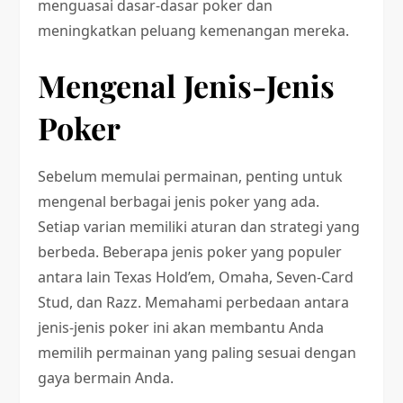
menguasai dasar-dasar poker dan
meningkatkan peluang kemenangan mereka.
Mengenal Jenis-Jenis
Poker
Sebelum memulai permainan, penting untuk
mengenal berbagai jenis poker yang ada.
Setiap varian memiliki aturan dan strategi yang
berbeda. Beberapa jenis poker yang populer
antara lain Texas Hold’em, Omaha, Seven-Card
Stud, dan Razz. Memahami perbedaan antara
jenis-jenis poker ini akan membantu Anda
memilih permainan yang paling sesuai dengan
gaya bermain Anda.