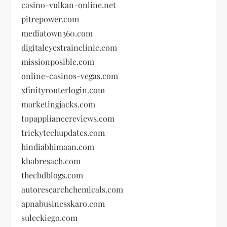
casino-vulkan-online.net
pitrepower.com
mediatown360.com
digitaleyestrainclinic.com
missionposible.com
online-casinos-vegas.com
xfinityrouterlogin.com
marketingjacks.com
topappliancereviews.com
trickytechupdates.com
hindiabhimaan.com
khabresach.com
thecbdblogs.com
autoresearchchemicals.com
apnabusinesskaro.com
suleckiego.com