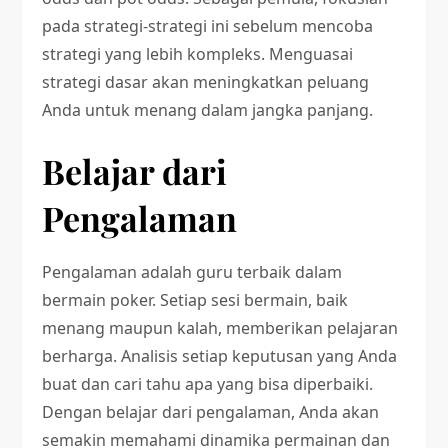
pada strategi-strategi ini sebelum mencoba
strategi yang lebih kompleks. Menguasai
strategi dasar akan meningkatkan peluang
Anda untuk menang dalam jangka panjang.
Belajar dari
Pengalaman
Pengalaman adalah guru terbaik dalam
bermain poker. Setiap sesi bermain, baik
menang maupun kalah, memberikan pelajaran
berharga. Analisis setiap keputusan yang Anda
buat dan cari tahu apa yang bisa diperbaiki.
Dengan belajar dari pengalaman, Anda akan
semakin memahami dinamika permainan dan