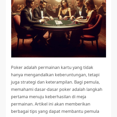
Poker adalah permainan kartu yang tidak
hanya mengandalkan keberuntungan, tetapi
juga strategi dan keterampilan. Bagi pemula,
memahami dasar-dasar poker adalah langkah
pertama menuju keberhasilan di meja
permainan. Artikel ini akan memberikan
berbagai tips yang dapat membantu pemula