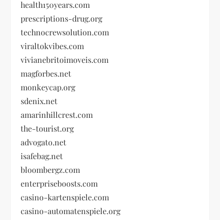
health150years.com
prescriptions-drug.org
technocrewsolution.com
viraltokvibes.com
vivianebritoimoveis.com
magforbes.net
monkeycap.org
sdenix.net
amarinhillcrest.com
the-tourist.org
advogato.net
isafebag.net
bloombergz.com
enterpriseboosts.com
casino-kartenspiele.com
casino-automatenspiele.org