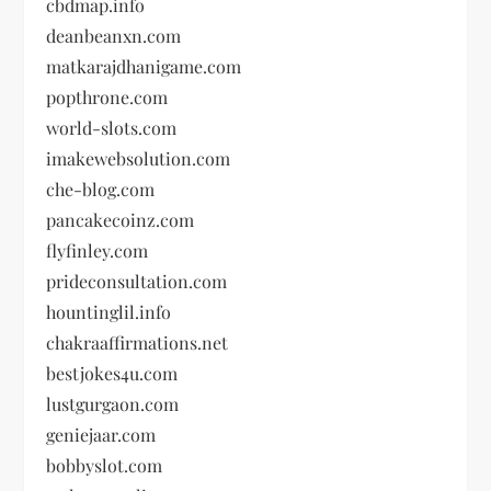
cbdmap.info
deanbeanxn.com
matkarajdhanigame.com
popthrone.com
world-slots.com
imakewebsolution.com
che-blog.com
pancakecoinz.com
flyfinley.com
prideconsultation.com
hountinglil.info
chakraaffirmations.net
bestjokes4u.com
lustgurgaon.com
geniejaar.com
bobbyslot.com