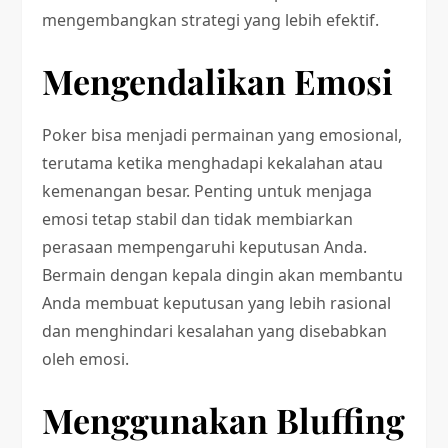
mengembangkan strategi yang lebih efektif.
Mengendalikan Emosi
Poker bisa menjadi permainan yang emosional,
terutama ketika menghadapi kekalahan atau
kemenangan besar. Penting untuk menjaga
emosi tetap stabil dan tidak membiarkan
perasaan mempengaruhi keputusan Anda.
Bermain dengan kepala dingin akan membantu
Anda membuat keputusan yang lebih rasional
dan menghindari kesalahan yang disebabkan
oleh emosi.
Menggunakan Bluffing