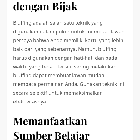
dengan Bijak
Bluffing adalah salah satu teknik yang
digunakan dalam poker untuk membuat lawan
percaya bahwa Anda memiliki kartu yang lebih
baik dari yang sebenarnya. Namun, bluffing
harus digunakan dengan hati-hati dan pada
waktu yang tepat. Terlalu sering melakukan
bluffing dapat membuat lawan mudah
membaca permainan Anda. Gunakan teknik ini
secara selektif untuk memaksimalkan
efektivitasnya.
Memanfaatkan
Sumber Belajar