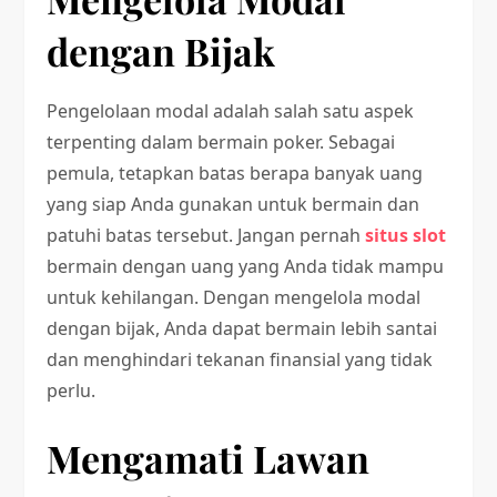
dengan Bijak
Pengelolaan modal adalah salah satu aspek
terpenting dalam bermain poker. Sebagai
pemula, tetapkan batas berapa banyak uang
yang siap Anda gunakan untuk bermain dan
patuhi batas tersebut. Jangan pernah
situs slot
bermain dengan uang yang Anda tidak mampu
untuk kehilangan. Dengan mengelola modal
dengan bijak, Anda dapat bermain lebih santai
dan menghindari tekanan finansial yang tidak
perlu.
Mengamati Lawan