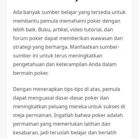
Ada banyak sumber belajar yang tersedia untuk
membantu pemula memahami poker dengan
lebih baik. Buku, artikel, video tutorial, dan
forum poker dapat memberikan wawasan dan
strategi yang berharga. Manfaatkan sumber-
sumber ini untuk terus meningkatkan
pengetahuan dan keterampilan Anda dalam
bermain poker.
Dengan menerapkan tips-tips di atas, pemula
dapat menguasai dasar-dasar poker dan
meningkatkan peluang mereka untuk sukses di
meja permainan. Ingatlah bahwa poker adalah
permainan yang memerlukan latihan dan
kesabaran, jadi teruslah belajar dan berlatih