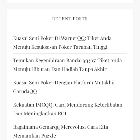
i
RECENT POSTS
g
Kuasai Seni Poker Di WarnetQQ: Tiket Anda
a
Menuju Kesuksesan Poker Taruhan Tinggi
t
Temukan Kegembiraan Bandarqq365: Tiket Anda
i
Menuju Hiburan Dan Hadiah Tanpa Akhir
Kuasai Seni Poker Dengan Platform Mutakhir
o
GarudaQQ
n
Kekuatan IMCQQ: Cara Mendorong Keterlibatan
Dan Meningkatkan ROI
Bagaimana Gemarqq Merevolusi Cara Kita
Memainkan Puzzle