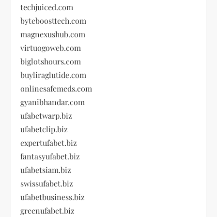
techjuiced.com
byteboosttech.com
magnexushub.com
virtuogoweb.com
biglotshours.com
buyliraglutide.com
onlinesafemeds.com
gyanibhandar.com
ufabetwarp.biz
ufabetclip.biz
expertufabet.biz
fantasyufabet.biz
ufabetsiam.biz
swissufabet.biz
ufabetbusiness.biz
greenufabet.biz