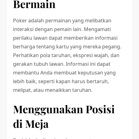
Bermain
Poker adalah permainan yang melibatkan
interaksi dengan pemain lain. Mengamati
perilaku lawan dapat memberikan informasi
berharga tentang kartu yang mereka pegang.
Perhatikan pola taruhan, ekspresi wajah, dan
gerakan tubuh lawan. Informasi ini dapat
membantu Anda membuat keputusan yang
lebih baik, seperti kapan harus bertaruh,
melipat, atau menaikkan taruhan.
Menggunakan Posisi
di Meja