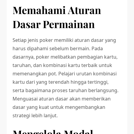
Memahami Aturan
Dasar Permainan
Setiap jenis poker memiliki aturan dasar yang
harus dipahami sebelum bermain. Pada
dasarnya, poker melibatkan pembagian kartu,
taruhan, dan kombinasi kartu terbaik untuk
memenangkan pot. Pelajari urutan kombinasi
kartu dari yang terendah hingga tertinggi,
serta bagaimana proses taruhan berlangsung.
Menguasai aturan dasar akan memberikan
dasar yang kuat untuk mengembangkan
strategi lebih lanjut.
Mengelola Modal