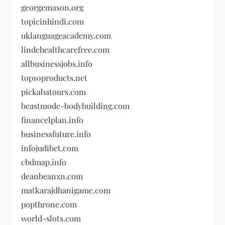
georgemason.org
topicinhindi.com
uklanguageacademy.com
lindehealthcarefree.com
allbusinessjobs.info
top10products.net
pickabatours.com
beastmode-bodybuilding.com
financelplan.info
businessfuture.info
infojudibet.com
cbdmap.info
deanbeanxn.com
matkarajdhanigame.com
popthrone.com
world-slots.com