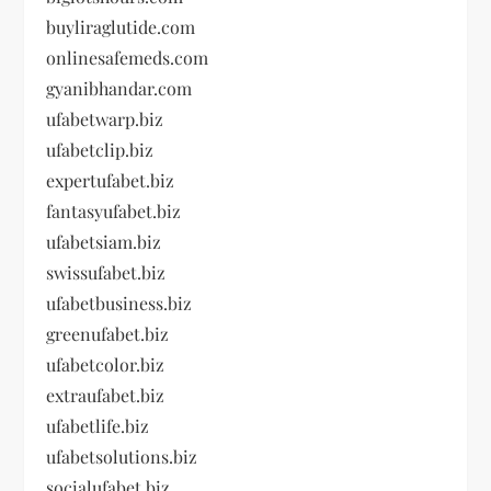
buyliraglutide.com
onlinesafemeds.com
gyanibhandar.com
ufabetwarp.biz
ufabetclip.biz
expertufabet.biz
fantasyufabet.biz
ufabetsiam.biz
swissufabet.biz
ufabetbusiness.biz
greenufabet.biz
ufabetcolor.biz
extraufabet.biz
ufabetlife.biz
ufabetsolutions.biz
socialufabet.biz