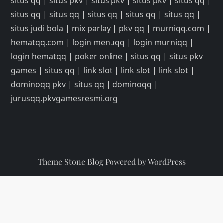
situs qq
|
situs pkv
|
situs pkv
|
situs pkv
|
situs qq
|
situs qq
|
situs qq
|
situs qq
|
situs qq
|
situs qq
|
situs judi bola
|
mix parlay
|
pkv qq
|
murniqq.com
|
hematqq.com
|
login menuqq
|
login murniqq
|
login hematqq
|
poker online
|
situs qq
|
situs pkv
games
|
situs qq
|
link slot
|
link slot
|
link slot
|
dominoqq pkv
|
situs qq
|
dominoqq
|
jurusqq.pkvgamesresmi.org
Theme Stone Blog Powered by
WordPress