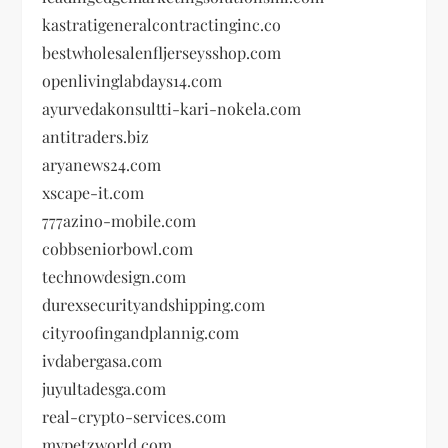
kastratigeneralcontractinginc.co
bestwholesalenfljerseysshop.com
openlivinglabdays14.com
ayurvedakonsultti-kari-nokela.com
antitraders.biz
aryanews24.com
xscape-it.com
777azino-mobile.com
cobbseniorbowl.com
technowdesign.com
durexsecurityandshipping.com
cityroofingandplannig.com
ivdabergasa.com
juyultadesga.com
real-crypto-services.com
mypetzworld.com