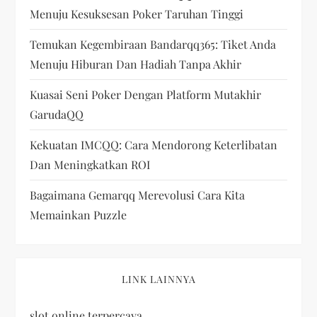
Menuju Kesuksesan Poker Taruhan Tinggi
a
Temukan Kegembiraan Bandarqq365: Tiket Anda
t
Menuju Hiburan Dan Hadiah Tanpa Akhir
i
Kuasai Seni Poker Dengan Platform Mutakhir
GarudaQQ
o
Kekuatan IMCQQ: Cara Mendorong Keterlibatan
n
Dan Meningkatkan ROI
Bagaimana Gemarqq Merevolusi Cara Kita
Memainkan Puzzle
LINK LAINNYA
slot online terpercaya