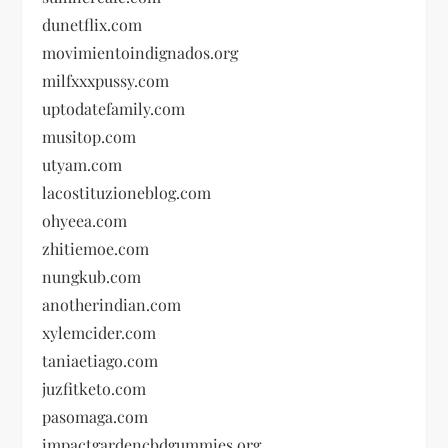
dunetflix.com
movimientoindignados.org
milfxxxpussy.com
uptodatefamily.com
musitop.com
utyam.com
lacostituzioneblog.com
ohyeea.com
zhitiemoe.com
nungkub.com
anotherindian.com
xylemcider.com
taniaetiago.com
juzfitketo.com
pasomaga.com
impactgardencbdgummies.org