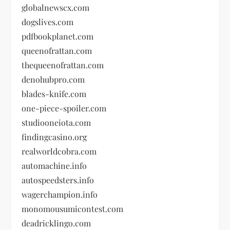
globalnewscx.com
dogslives.com
pdfbookplanet.com
queenofrattan.com
thequeenofrattan.com
denohubpro.com
blades-knife.com
one-piece-spoiler.com
studiooneiota.com
findingcasino.org
realworldcobra.com
automachine.info
autospeedsters.info
wagerchampion.info
monomousumicontest.com
deadricklingo.com