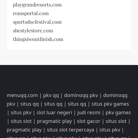
playgrandresorts.com
romsportal.com
sportsdocfestival.com
shestylestore.com
thingsiwontfinish.com
menuqq.com
|
pkv qq
|
dominoqq pkv
|
dominoqq
pkv
|
situs qq
|
situs qq
|
situs qq
|
situs pkv games
|
situs pkv
|
slot luar negeri
|
judi resmi
|
pkv games
|
situs slot
|
pragmatic play
|
slot gacor
|
situs slot
|
pragmatic play
|
situs slot terpercaya
|
situs pkv
|