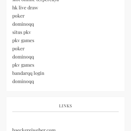
hk live draw
poker
dominoqq
situs pkv
pkv games
poker
dominoqq
pkv games
bandarqq login
dominoqq
LINKS
baeckereiweber.com