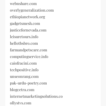
webnshare.com
overlygeneralization.com
ethiopianetwork.org
gadgetsmesh.com
justicefornevada.com
leisuretours.info
hellotbsbro.com
farmandpetscare.com
computingservice.info
caiofracini.com
techpositive.info
unseonrang.com
pak-urdu-poetry.com
blogcetra.com
internetmarketingsolutions.co
ollystvs.com