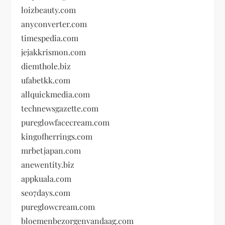
loizbeauty.com
anyconverter.com
timespedia.com
jejakkrismon.com
diemthole.biz
ufabetkk.com
allquickmedia.com
technewsgazette.com
pureglowfacecream.com
kingofherrings.com
mrbetjapan.com
anewentity.biz
appkuala.com
seo7days.com
pureglowcream.com
bloemenbezorgenvandaag.com