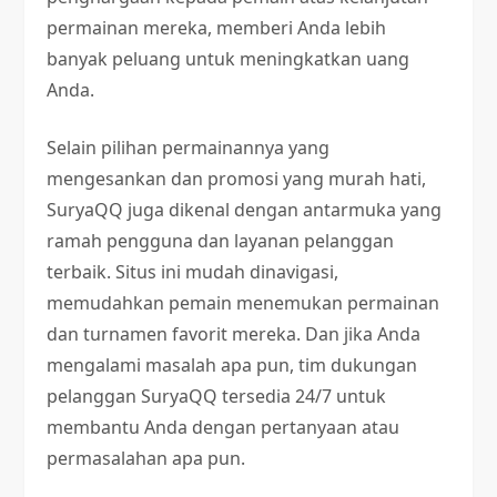
permainan mereka, memberi Anda lebih
banyak peluang untuk meningkatkan uang
Anda.
Selain pilihan permainannya yang
mengesankan dan promosi yang murah hati,
SuryaQQ juga dikenal dengan antarmuka yang
ramah pengguna dan layanan pelanggan
terbaik. Situs ini mudah dinavigasi,
memudahkan pemain menemukan permainan
dan turnamen favorit mereka. Dan jika Anda
mengalami masalah apa pun, tim dukungan
pelanggan SuryaQQ tersedia 24/7 untuk
membantu Anda dengan pertanyaan atau
permasalahan apa pun.