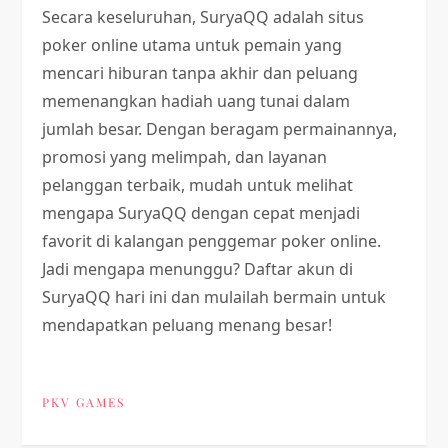
Secara keseluruhan, SuryaQQ adalah situs
poker online utama untuk pemain yang
mencari hiburan tanpa akhir dan peluang
memenangkan hadiah uang tunai dalam
jumlah besar. Dengan beragam permainannya,
promosi yang melimpah, dan layanan
pelanggan terbaik, mudah untuk melihat
mengapa SuryaQQ dengan cepat menjadi
favorit di kalangan penggemar poker online.
Jadi mengapa menunggu? Daftar akun di
SuryaQQ hari ini dan mulailah bermain untuk
mendapatkan peluang menang besar!
PKV GAMES