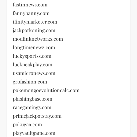
fastinnews.com
fannybanny.com
ifinitymarketer.com
jackpotkoning.com
modlinknetworks.com
longtimenewz.com
luckysportss.com
luckpeakplay.com
usamicronews.com
grofashion.com
pokemongoevolutioncalc.com
phishingbase.com
racegamings.com
primejackpotstay.com
pokugaa.com
playvaultgame.com