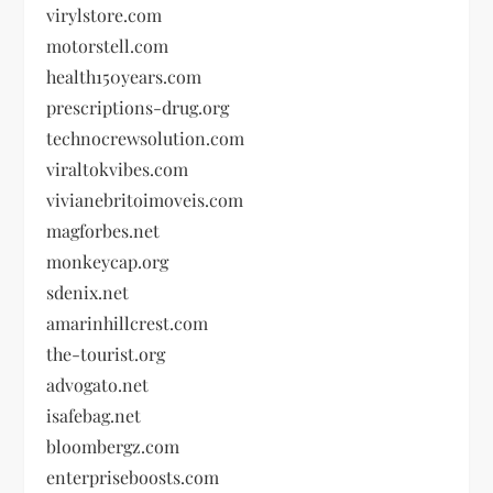
virylstore.com
motorstell.com
health150years.com
prescriptions-drug.org
technocrewsolution.com
viraltokvibes.com
vivianebritoimoveis.com
magforbes.net
monkeycap.org
sdenix.net
amarinhillcrest.com
the-tourist.org
advogato.net
isafebag.net
bloombergz.com
enterpriseboosts.com