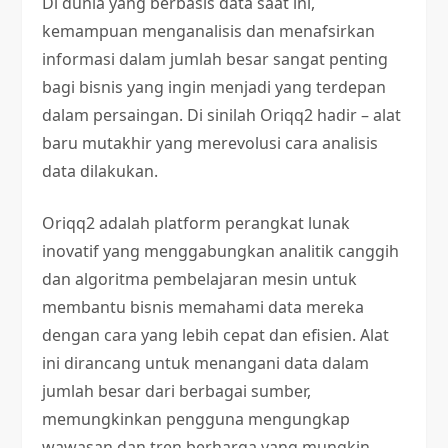
Di dunia yang berbasis data saat ini,
kemampuan menganalisis dan menafsirkan
informasi dalam jumlah besar sangat penting
bagi bisnis yang ingin menjadi yang terdepan
dalam persaingan. Di sinilah Oriqq2 hadir – alat
baru mutakhir yang merevolusi cara analisis
data dilakukan.
Oriqq2 adalah platform perangkat lunak
inovatif yang menggabungkan analitik canggih
dan algoritma pembelajaran mesin untuk
membantu bisnis memahami data mereka
dengan cara yang lebih cepat dan efisien. Alat
ini dirancang untuk menangani data dalam
jumlah besar dari berbagai sumber,
memungkinkan pengguna mengungkap
wawasan dan tren berharga yang mungkin