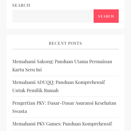
n
SEARCH
a
SEARCH
v
i
RECENT POSTS
g
Memahami Sakong: Panduan Utama Permainan
Kartu Seru Ini
a
Memahami ADUQQ: Panduan Komprehensif
t
Untuk Pemilik Rumah
i
Pengertian PKV: Dasar-Dasar Asuransi Kesehatan
Swasta
o
Memahami PKV Games: Panduan Komprehensif
n