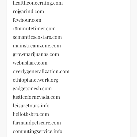
healthconcerning.com
rojgarind.com
fewhour.com
18minutetimer.com
semanticseostars.com
mainstreamzone.com
growmarijuanas.com
webnshare.com
overlygeneralization.com
ethiopianetwork.org
gadgetsmesh.com
justicefornevada.com
leisuretours.info
hellotbsbro.com
farmandpetscare.com
computingservice.info