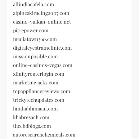
allindiacafela.com
alpineskiracing2007.com
casino-vulkan-online.net
pitrepower.com
mediatown360.com
digitaleyestrainclinic.com
missionposible.com
online-casinos-vegas.com
xfinityrouterlogin.com
marketingjacks.com
topappliancereviews.com
trickytechupdates.com
hindiabhimaan.com
khabresach.com
thecbdblogs.com
autoresearchchemicals.com