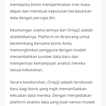
membantu bisnis memperkirakan tren masa
depan dan membuat keputusan berdasarkan
data dengan percaya diri.
Keuntungan utama lainnya dari Oriqq2 adalah
skalabilitasnya. Platform ini dirancang untuk
berkembang bersama bisnis Anda,
memungkinkan pengguna dengan mudah
menambahkan sumber data baru dan
memperluas kemampuan analisis mereka
sesuai kebutuhan.
Secara keseluruhan, Oriqq2 adalah terobosan
baru bagi bisnis yang ingin memanfaatkan
kekuatan data mereka. Dengan menyediakan
platform analisis data yang kuat namun mudah