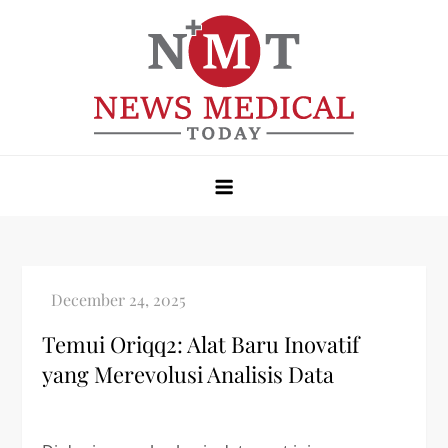
Skip
to
content
Agen Slot Gacor dengan Sistem
Pilih agen slot gacor dengan sistem keamanan terbaik.
Mainkan slot dengan rasa aman dan nyaman berkat
Keamanan Terbaik
perlindungan data yang maksimal.
Temui Oriqq2: Alat Baru Inovatif
yang Merevolusi Analisis Data