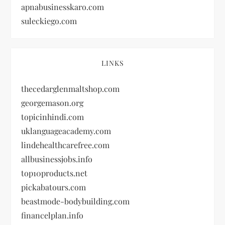
apnabusinesskaro.com
suleckiego.com
LINKS
thecedarglenmaltshop.com
georgemason.org
topicinhindi.com
uklanguageacademy.com
lindehealthcarefree.com
allbusinessjobs.info
top10products.net
pickabatours.com
beastmode-bodybuilding.com
financelplan.info