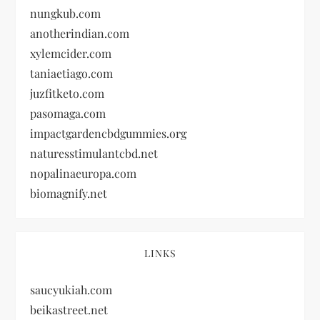
nungkub.com
anotherindian.com
xylemcider.com
taniaetiago.com
juzfitketo.com
pasomaga.com
impactgardencbdgummies.org
naturesstimulantcbd.net
nopalinaeuropa.com
biomagnify.net
LINKS
saucyukiah.com
beikastreet.net