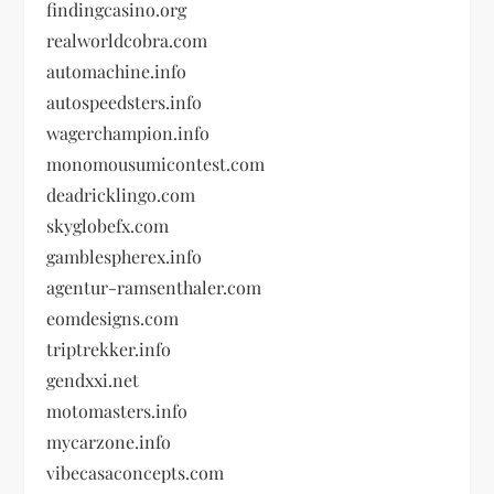
findingcasino.org
realworldcobra.com
automachine.info
autospeedsters.info
wagerchampion.info
monomousumicontest.com
deadricklingo.com
skyglobefx.com
gamblespherex.info
agentur-ramsenthaler.com
eomdesigns.com
triptrekker.info
gendxxi.net
motomasters.info
mycarzone.info
vibecasaconcepts.com