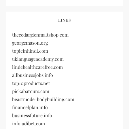
LINKS
thecedarglenmaltshop.com
georgemason.org
topicinhindi.com
uklanguageacademy.com
lindehealthcarefree.com
allbusinessjobs.info
top10products.net
pickabatours.com
beastmode-bodybuilding.com
financelplan.info
businessfuture.info
infojudibet.com