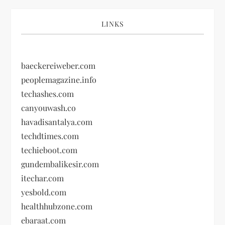
LINKS
baeckereiweber.com
peoplemagazine.info
techashes.com
canyouwash.co
havadisantalya.com
techdtimes.com
techieboot.com
gundembalikesir.com
itechar.com
yesbold.com
healthhubzone.com
ebaraat.com