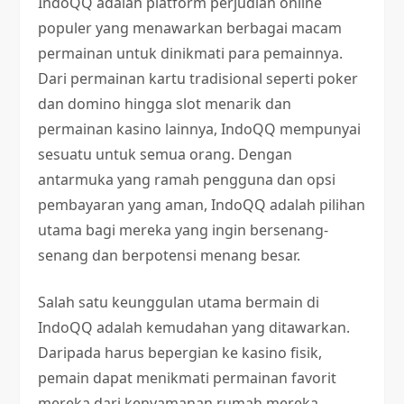
IndoQQ adalah platform perjudian online
populer yang menawarkan berbagai macam
permainan untuk dinikmati para pemainnya.
Dari permainan kartu tradisional seperti poker
dan domino hingga slot menarik dan
permainan kasino lainnya, IndoQQ mempunyai
sesuatu untuk semua orang. Dengan
antarmuka yang ramah pengguna dan opsi
pembayaran yang aman, IndoQQ adalah pilihan
utama bagi mereka yang ingin bersenang-
senang dan berpotensi menang besar.
Salah satu keunggulan utama bermain di
IndoQQ adalah kemudahan yang ditawarkan.
Daripada harus bepergian ke kasino fisik,
pemain dapat menikmati permainan favorit
mereka dari kenyamanan rumah mereka