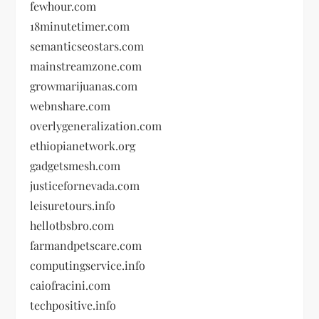
fewhour.com
18minutetimer.com
semanticseostars.com
mainstreamzone.com
growmarijuanas.com
webnshare.com
overlygeneralization.com
ethiopianetwork.org
gadgetsmesh.com
justicefornevada.com
leisuretours.info
hellotbsbro.com
farmandpetscare.com
computingservice.info
caiofracini.com
techpositive.info