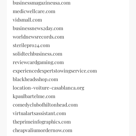
businessmagazineusa.com
medicwellcare.com
vidsmall.com
businessnews2day.com
worldnewsrecords.com
sterilepro24.com
solidtechbusiness.com
reviewcardgaming.com
experiencedexpertstowingservice.com
blackheadsshop.com
location-voiture-casablanca.org
kpaulbartelme.com
comedyclubofhiltonhead.com
virtualartsassistant.com
theprimeinfographics.com
cheapvaliumordernow.com