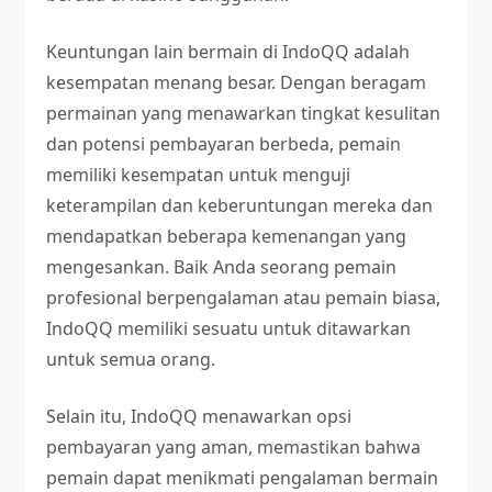
Keuntungan lain bermain di IndoQQ adalah
kesempatan menang besar. Dengan beragam
permainan yang menawarkan tingkat kesulitan
dan potensi pembayaran berbeda, pemain
memiliki kesempatan untuk menguji
keterampilan dan keberuntungan mereka dan
mendapatkan beberapa kemenangan yang
mengesankan. Baik Anda seorang pemain
profesional berpengalaman atau pemain biasa,
IndoQQ memiliki sesuatu untuk ditawarkan
untuk semua orang.
Selain itu, IndoQQ menawarkan opsi
pembayaran yang aman, memastikan bahwa
pemain dapat menikmati pengalaman bermain