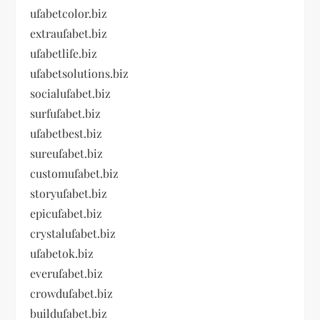
ufabetcolor.biz
extraufabet.biz
ufabetlife.biz
ufabetsolutions.biz
socialufabet.biz
surfufabet.biz
ufabetbest.biz
sureufabet.biz
customufabet.biz
storyufabet.biz
epicufabet.biz
crystalufabet.biz
ufabetok.biz
everufabet.biz
crowdufabet.biz
buildufabet.biz