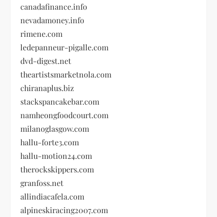
canadafinance.info
nevadamoney.info
rimene.com
ledepanneur-pigalle.com
dvd-digest.net
theartistsmarketnola.com
chiranaplus.biz
stackspancakebar.com
namheongfoodcourt.com
milanoglasgow.com
hallu-forte3.com
hallu-motion24.com
therockskippers.com
granfoss.net
allindiacafela.com
alpineskiracing2007.com