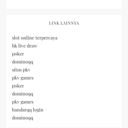
LINK LAINNYA
slot online terpercaya
hk live draw
poker
dominoqq
situs pkv
pkv games
poker
dominoqq
pkv games
bandarqq login
dominoqq