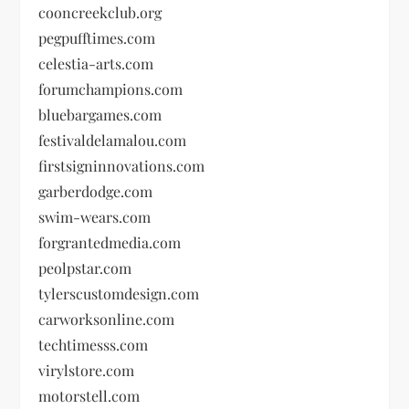
cooncreekclub.org
pegpufftimes.com
celestia-arts.com
forumchampions.com
bluebargames.com
festivaldelamalou.com
firstsigninnovations.com
garberdodge.com
swim-wears.com
forgrantedmedia.com
peolpstar.com
tylerscustomdesign.com
carworksonline.com
techtimesss.com
virylstore.com
motorstell.com