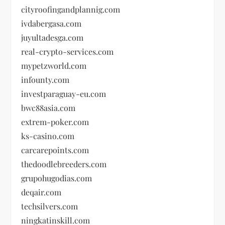
cityroofingandplannig.com
ivdabergasa.com
juyultadesga.com
real-crypto-services.com
mypetzworld.com
infounty.com
investparaguay-eu.com
bwc88asia.com
extrem-poker.com
ks-casino.com
carcarepoints.com
thedoodlebreeders.com
grupohugodias.com
deqair.com
techsilvers.com
ningkatinskill.com