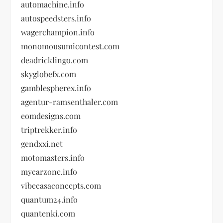
automachine.info
autospeedsters.info
wagerchampion.info
monomousumicontest.com
deadricklingo.com
skyglobefx.com
gamblespherex.info
agentur-ramsenthaler.com
eomdesigns.com
triptrekker.info
gendxxi.net
motomasters.info
mycarzone.info
vibecasaconcepts.com
quantum24.info
quantenki.com