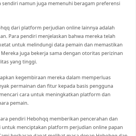
 sendiri namun juga memenuhi beragam preferensi
qq dari platform perjudian online lainnya adalah
an. Para pendiri menjelaskan bahwa mereka telah
etat untuk melindungi data pemain dan memastikan
 Mereka juga bekerja sama dengan otoritas perizinan
tas yang tinggi.
kapkan kegembiraan mereka dalam memperluas
yak permainan dan fitur kepada basis pengguna
mencari cara untuk meningkatkan platform dan
para pemain.
para pendiri Hebohqq memberikan pencerahan dan
si untuk menciptakan platform perjudian online papan
ami berharap dapat melihat masa depan Hebohqq dan