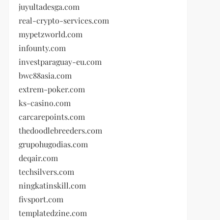
juyultadesga.com
real-crypto-services.com
mypetzworld.com
infounty.com
investparaguay-eu.com
bwc88asia.com
extrem-poker.com
ks-casino.com
carcarepoints.com
thedoodlebreeders.com
grupohugodias.com
deqair.com
techsilvers.com
ningkatinskill.com
fivsport.com
templatedzine.com