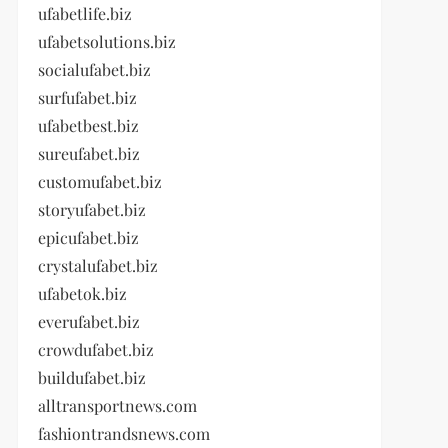
ufabetlife.biz
ufabetsolutions.biz
socialufabet.biz
surfufabet.biz
ufabetbest.biz
sureufabet.biz
customufabet.biz
storyufabet.biz
epicufabet.biz
crystalufabet.biz
ufabetok.biz
everufabet.biz
crowdufabet.biz
buildufabet.biz
alltransportnews.com
fashiontrandsnews.com