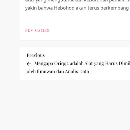
yakin bahwa Hebohqq akan terus berkembang da
PKV GAMES
P
Previous
Previous
Post
Mengapa Oriqq2 adalah Alat yang Harus Dimil
o
oleh Ilmuwan dan Analis Data
s
t
n
a