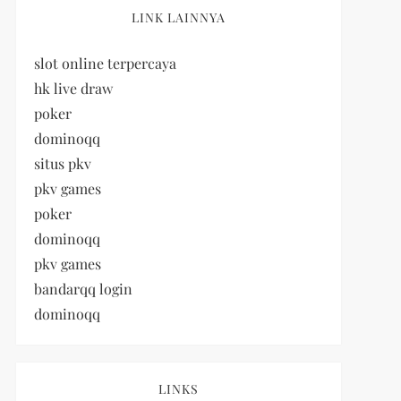
LINK LAINNYA
slot online terpercaya
hk live draw
poker
dominoqq
situs pkv
pkv games
poker
dominoqq
pkv games
bandarqq login
dominoqq
LINKS