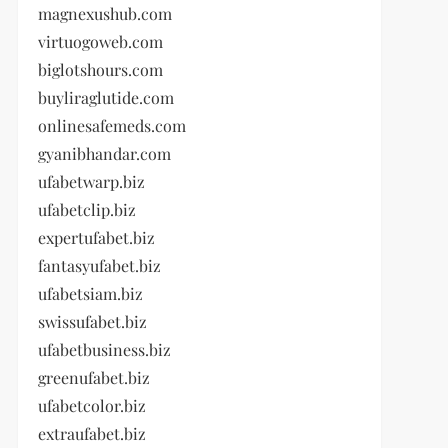
magnexushub.com
virtuogoweb.com
biglotshours.com
buyliraglutide.com
onlinesafemeds.com
gyanibhandar.com
ufabetwarp.biz
ufabetclip.biz
expertufabet.biz
fantasyufabet.biz
ufabetsiam.biz
swissufabet.biz
ufabetbusiness.biz
greenufabet.biz
ufabetcolor.biz
extraufabet.biz