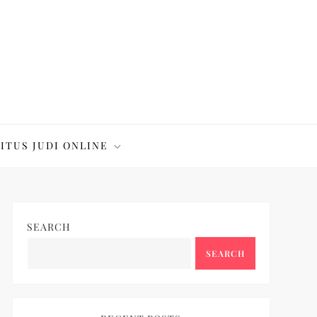
baik
 perlindungan data yang maksimal.
SITUS JUDI ONLINE
SEARCH
SEARCH