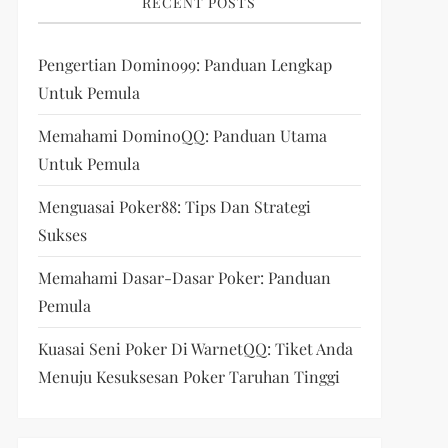
RECENT POSTS
Pengertian Domino99: Panduan Lengkap
Untuk Pemula
Memahami DominoQQ: Panduan Utama
Untuk Pemula
Menguasai Poker88: Tips Dan Strategi
Sukses
Memahami Dasar-Dasar Poker: Panduan
Pemula
Kuasai Seni Poker Di WarnetQQ: Tiket Anda
Menuju Kesuksesan Poker Taruhan Tinggi