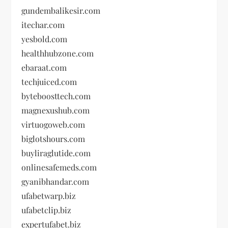
gundembalikesir.com
itechar.com
yesbold.com
healthhubzone.com
ebaraat.com
techjuiced.com
byteboosttech.com
magnexushub.com
virtuogoweb.com
biglotshours.com
buyliraglutide.com
onlinesafemeds.com
gyanibhandar.com
ufabetwarp.biz
ufabetclip.biz
expertufabet.biz