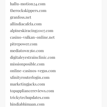
hallu-motion24.com
therockskippers.com
granfoss.net
allindiacafela.com
alpineskiracing2007.com
casino-vulkan-online.net
pitrepower.com
mediatown360.com
digitaleyestrainclinic.com
missionposible.com
online-casinos-vegas.com
xfinityrouterlogin.com
marketingjacks.com
topappliancereviews.com
trickytechupdates.com
hindiabhimaan.com