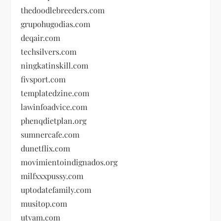
thedoodlebreeders.com
grupohugodias.com
deqair.com
techsilvers.com
ningkatinskill.com
fivsport.com
templatedzine.com
lawinfoadvice.com
phenqdietplan.org
sumnercafe.com
dunetflix.com
movimientoindignados.org
milfxxxpussy.com
uptodatefamily.com
musitop.com
utyam.com