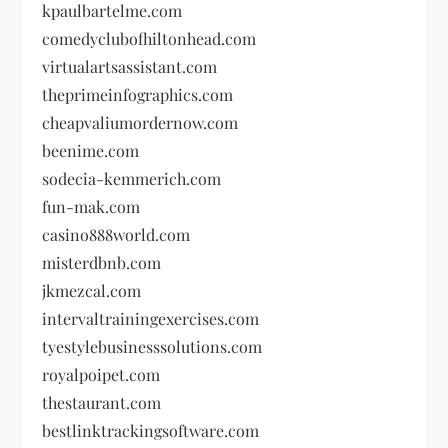
kpaulbartelme.com
comedyclubofhiltonhead.com
virtualartsassistant.com
theprimeinfographics.com
cheapvaliumordernow.com
beenime.com
sodecia-kemmerich.com
fun-mak.com
casino888world.com
misterdbnb.com
jkmezcal.com
intervaltrainingexercises.com
tyestylebusinesssolutions.com
royalpoipet.com
thestaurant.com
bestlinktrackingsoftware.com