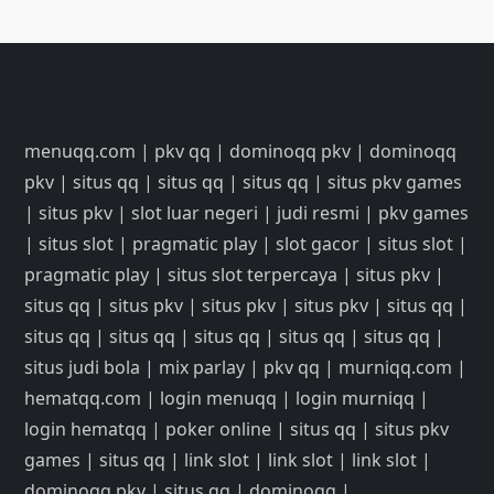
menuqq.com
|
pkv qq
|
dominoqq pkv
|
dominoqq
pkv
|
situs qq
|
situs qq
|
situs qq
|
situs pkv games
|
situs pkv
|
slot luar negeri
|
judi resmi
|
pkv games
|
situs slot
|
pragmatic play
|
slot gacor
|
situs slot
|
pragmatic play
|
situs slot terpercaya
|
situs pkv
|
situs qq
|
situs pkv
|
situs pkv
|
situs pkv
|
situs qq
|
situs qq
|
situs qq
|
situs qq
|
situs qq
|
situs qq
|
situs judi bola
|
mix parlay
|
pkv qq
|
murniqq.com
|
hematqq.com
|
login menuqq
|
login murniqq
|
login hematqq
|
poker online
|
situs qq
|
situs pkv
games
|
situs qq
|
link slot
|
link slot
|
link slot
|
dominoqq pkv
|
situs qq
|
dominoqq
|