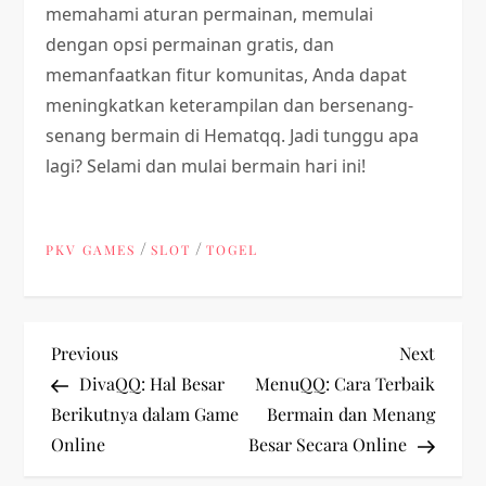
memahami aturan permainan, memulai
dengan opsi permainan gratis, dan
memanfaatkan fitur komunitas, Anda dapat
meningkatkan keterampilan dan bersenang-
senang bermain di Hematqq. Jadi tunggu apa
lagi? Selami dan mulai bermain hari ini!
/
/
PKV GAMES
SLOT
TOGEL
P
Previous
Next
Previous
Next
Post
Post
DivaQQ: Hal Besar
MenuQQ: Cara Terbaik
o
Berikutnya dalam Game
Bermain dan Menang
Online
Besar Secara Online
s