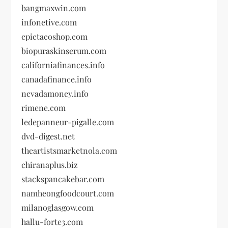
bangmaxwin.com
infonetive.com
epictacoshop.com
biopuraskinserum.com
californiafinances.info
canadafinance.info
nevadamoney.info
rimene.com
ledepanneur-pigalle.com
dvd-digest.net
theartistsmarketnola.com
chiranaplus.biz
stackspancakebar.com
namheongfoodcourt.com
milanoglasgow.com
hallu-forte3.com