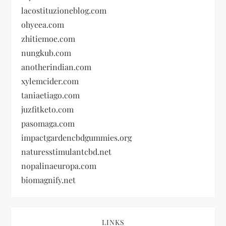
lacostituzioneblog.com
ohyeea.com
zhitiemoe.com
nungkub.com
anotherindian.com
xylemcider.com
taniaetiago.com
juzfitketo.com
pasomaga.com
impactgardencbdgummies.org
naturesstimulantcbd.net
nopalinaeuropa.com
biomagnify.net
LINKS